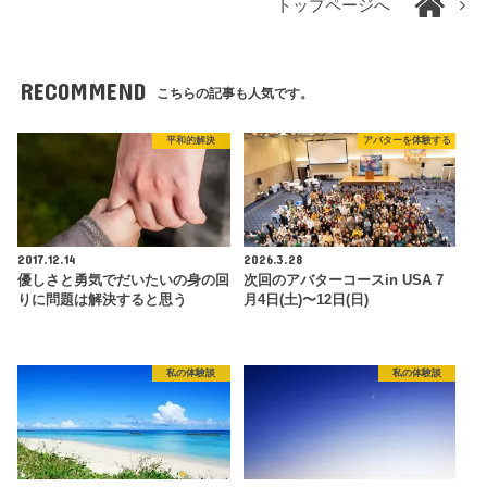
トップページへ
RECOMMEND
こちらの記事も人気です。
平和的解決
アバターを体験する
2017.12.14
2026.3.28
優しさと勇気でだいたいの身の回
次回のアバターコースin USA 7
りに問題は解決すると思う
月4日(土)〜12日(日)
私の体験談
私の体験談