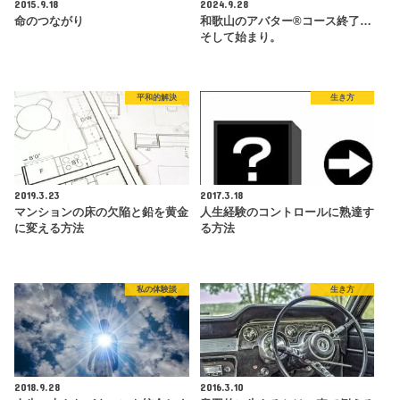
2015.9.18
2024.9.28
命のつながり
和歌山のアバター®コース終了…
そして始まり。
平和的解決
生き方
2019.3.23
2017.3.18
マンションの床の欠陥と鉛を黄金
人生経験のコントロールに熟達す
に変える方法
る方法
私の体験談
生き方
2018.9.28
2016.3.10