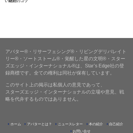
い継続のコツ
アバター®・リサーフェシング®・リビングデリバレイト
リー®・ソートストーム®・覚醒した星の文明®・スター
ズエッジ・インターナショナル®は、Star’s Edge社の登
録商標です。全ての権利は同社が保有しています。
このサイト上の掲示は私個人の意見であって、
スターズエッジ・インターナショナルの立場や意見、戦
略を代弁するものではありません。
ホーム
アバターとは？
ニュースレター
本の紹介
自己紹介
お問い合せ