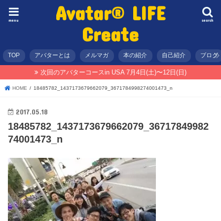
Avatar® LIFE
menu
search
Create
TOP
アバターとは
メルマガ
本の紹介
自己紹介
ブログ
次回のアバターコースin USA 7月4日(土)〜12日(日)
HOME
18485782_1437173679662079_3671784998274001473_n
2017.05.18
18485782_1437173679662079_36717849982
74001473_n