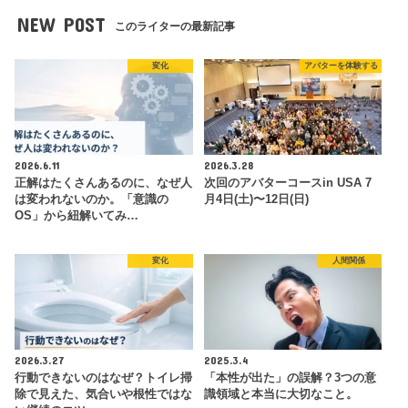
NEW POST
このライターの最新記事
変化
アバターを体験する
2026.6.11
2026.3.28
正解はたくさんあるのに、なぜ人
次回のアバターコースin USA 7
は変われないのか。「意識の
月4日(土)〜12日(日)
OS」から紐解いてみ…
変化
人間関係
2026.3.27
2025.3.4
行動できないのはなぜ？トイレ掃
「本性が出た」の誤解？3つの意
除で見えた、気合いや根性ではな
識領域と本当に大切なこと。