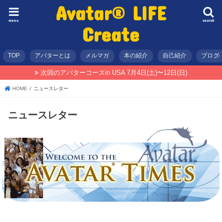
Avatar® LIFE
menu
search
Create
TOP
アバターとは
メルマガ
本の紹介
自己紹介
ブログ
次回のアバターコースin USA 7月4日(土)〜12日(日)
HOME
ニュースレター
ニュースレター