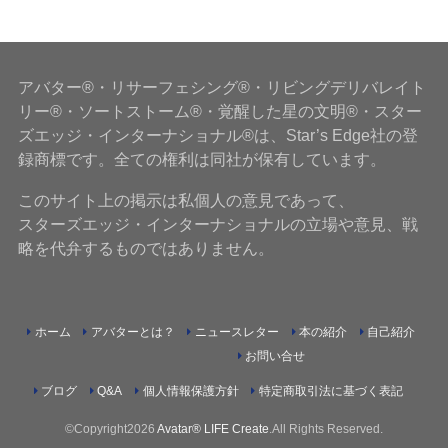
アバター®・リサーフェシング®・リビングデリバレイト
リー®・ソートストーム®・覚醒した星の文明®・スター
ズエッジ・インターナショナル®は、Star’s Edge社の登
録商標です。全ての権利は同社が保有しています。
このサイト上の掲示は私個人の意見であって、
スターズエッジ・インターナショナルの立場や意見、戦
略を代弁するものではありません。
ホーム
アバターとは？
ニュースレター
本の紹介
自己紹介
お問い合せ
ブログ
Q&A
個人情報保護方針
特定商取引法に基づく表記
©Copyright2026
Avatar® LIFE Create
.All Rights Reserved.