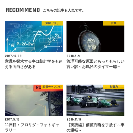
RECOMMEND
こちらの記事も人気です。
覚醒・悟り
仕事
2017.10.29
2018.3.4
意識を探求する事は統計学をも超
管理可能な原因ともっともらしい
える面白さがある
言い訳～お風呂のタイマー編～
30日チャレンジ
影響力
2017.5.18
2016.11.19
11日目：フロリダ・フォトギャ
【実践編】価値判断を手放す～車
ラリー
の運転～