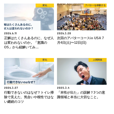
変化
アバターを体験する
2026.6.11
2026.3.28
正解はたくさんあるのに、なぜ人
次回のアバターコースin USA 7
は変われないのか。「意識の
月4日(土)〜12日(日)
OS」から紐解いてみ…
変化
人間関係
2026.3.27
2025.3.4
行動できないのはなぜ？トイレ掃
「本性が出た」の誤解？3つの意
除で見えた、気合いや根性ではな
識領域と本当に大切なこと。
い継続のコツ