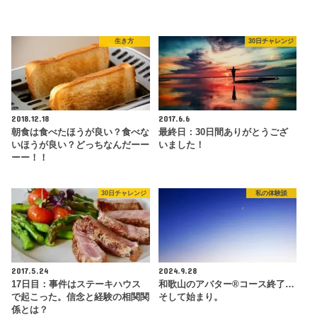
生き方
30日チャレンジ
2018.12.18
2017.6.6
朝食は食べたほうが良い？食べな
最終日：30日間ありがとうござ
いほうが良い？どっちなんだーー
いました！
ーー！！
30日チャレンジ
私の体験談
2017.5.24
2024.9.28
17日目：事件はステーキハウス
和歌山のアバター®コース終了…
で起こった。信念と経験の相関関
そして始まり。
係とは？