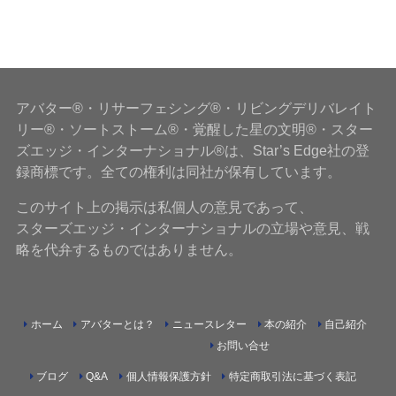
アバター®・リサーフェシング®・リビングデリバレイト
リー®・ソートストーム®・覚醒した星の文明®・スター
ズエッジ・インターナショナル®は、Star’s Edge社の登
録商標です。全ての権利は同社が保有しています。
このサイト上の掲示は私個人の意見であって、
スターズエッジ・インターナショナルの立場や意見、戦
略を代弁するものではありません。
ホーム
アバターとは？
ニュースレター
本の紹介
自己紹介
お問い合せ
ブログ
Q&A
個人情報保護方針
特定商取引法に基づく表記