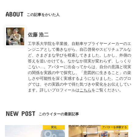
ABOUT
この記事をかいた人
佐藤 浩二
工学系大学院を卒業後、自動車サプライヤーメーカーのエ
ンジニアとして働きながら、自己啓発やスピリチュアルな
ど、さまざまな学びを模索してきました。しかし、外側の
答えを追いかけても、なかなか現実が変わらず、しっくり
こない…。アバターに出会ってからは、自分の意識と現実
の関係を実践の中で探究し、「意図的に生きること」の楽
しさや可能性を深く実感するようになりました。このブロ
グでは、その実践の中で得た気づきや変化をお伝えしてい
ます。詳しいプロフィールは
こちら
をご覧ください。
NEW POST
このライターの最新記事
変化
アバターを体験する