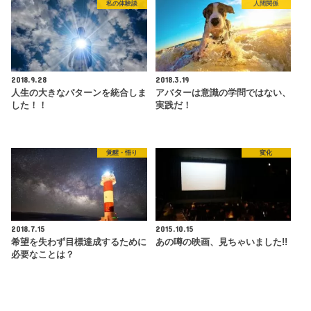
私の体験談
人間関係
2018.9.28
2018.3.19
人生の大きなパターンを統合しま
アバターは意識の学問ではない、
した！！
実践だ！
覚醒・悟り
変化
2018.7.15
2015.10.15
希望を失わず目標達成するために
あの噂の映画、見ちゃいました!!
必要なことは？