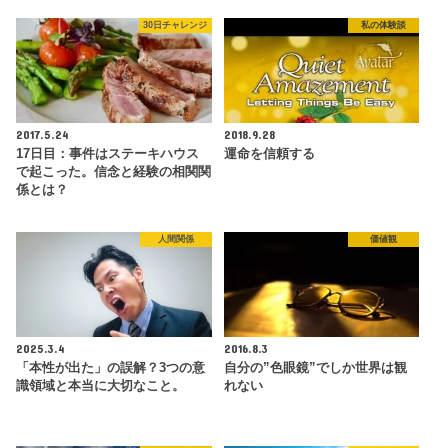
30日チャレンジ
私の体験談
2017.5.24
2018.9.28
17日目：事件はステーキハウス
運命を信頼する
で起こった。信念と経験の相関関
係とは？
人間関係
価値観
2025.3.4
2016.8.3
「本性が出た」の誤解？3つの意
自分の”色眼鏡”でしか世界は観
識領域と本当に大切なこと。
れない