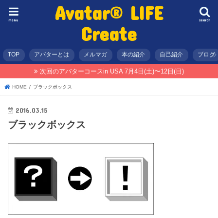
Avatar® LIFE
menu
search
Create
TOP
アバターとは
メルマガ
本の紹介
自己紹介
ブログ
次回のアバターコースin USA 7月4日(土)〜12日(日)
HOME
ブラックボックス
2016.03.15
ブラックボックス