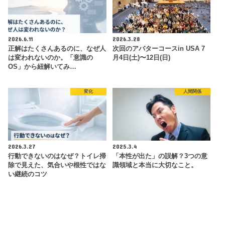
2026.6.11
2026.3.28
正解はたくさんあるのに、なぜ人
次回のアバターコースin USA 7
は変われないのか。「意識の
月4日(土)〜12日(日)
OS」から紐解いてみ…
変化
人間関係
2026.3.27
2025.3.4
行動できないのはなぜ？トイレ掃
「本性が出た」の誤解？3つの意
除で見えた、気合いや根性ではな
識領域と本当に大切なこと。
い継続のコツ