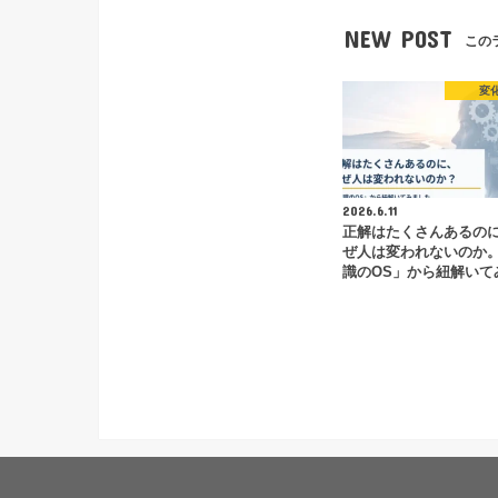
NEW POST
この
変
2026.6.11
正解はたくさんあるの
ぜ人は変われないのか
識のOS」から紐解いて