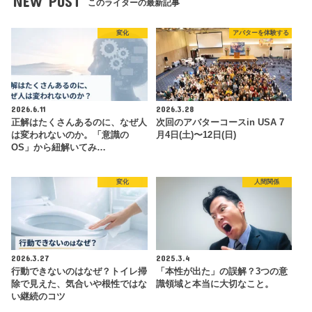
NEW POST
このライターの最新記事
変化
アバターを体験する
2026.6.11
2026.3.28
正解はたくさんあるのに、なぜ人
次回のアバターコースin USA 7
は変われないのか。「意識の
月4日(土)〜12日(日)
OS」から紐解いてみ…
変化
人間関係
2026.3.27
2025.3.4
行動できないのはなぜ？トイレ掃
「本性が出た」の誤解？3つの意
除で見えた、気合いや根性ではな
識領域と本当に大切なこと。
い継続のコツ