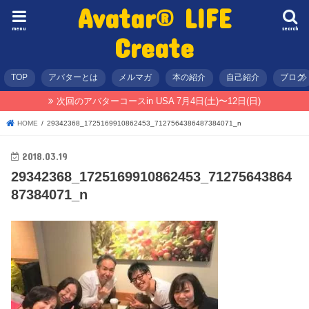
Avatar® LIFE
menu
search
Create
TOP
アバターとは
メルマガ
本の紹介
自己紹介
ブログ
次回のアバターコースin USA 7月4日(土)〜12日(日)
HOME
29342368_1725169910862453_7127564386487384071_n
2018.03.19
29342368_1725169910862453_71275643864
87384071_n