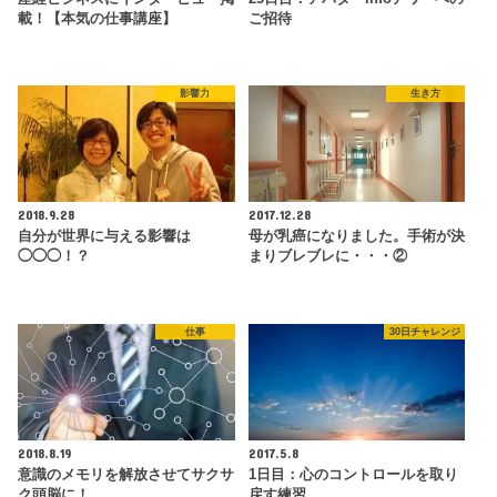
載！【本気の仕事講座】
ご招待
影響力
生き方
2018.9.28
2017.12.28
自分が世界に与える影響は
母が乳癌になりました。手術が決
◯◯◯！？
まりブレブレに・・・②
仕事
30日チャレンジ
2018.8.19
2017.5.8
意識のメモリを解放させてサクサ
1日目：心のコントロールを取り
ク頭脳に！
戻す練習