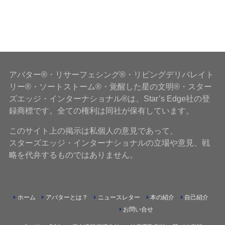
アバター®・リサーフェシング®・リビングデリバレイト
リー®・ソートストーム®・覚醒した星の文明®・スター
ズエッジ・インターナショナル®は、Star’s Edge社の登
録商標です。全ての権利は同社が保有しています。
このサイト上の掲示は私個人の意見であって、
スターズエッジ・インターナショナルの立場や意見、戦
略を代弁するものではありません。
ホーム
アバターとは？
ニュースレター
本の紹介
自己紹介
お問い合せ