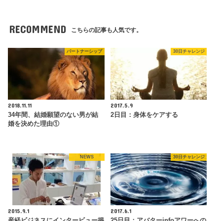
RECOMMEND
こちらの記事も人気です。
パートナーシップ
30日チャレンジ
2018.11.11
2017.5.9
34年間、結婚願望のない男が結
2日目：身体をケアする
婚を決めた理由①
NEWS
30日チャレンジ
2015.9.1
2017.6.1
産経ビジネスにインタービュー掲
25日目：アバターinfoアワーへの