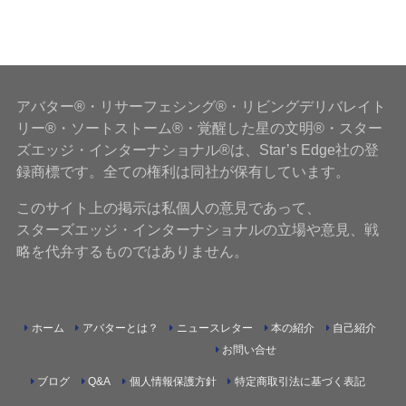
アバター®・リサーフェシング®・リビングデリバレイト
リー®・ソートストーム®・覚醒した星の文明®・スター
ズエッジ・インターナショナル®は、Star’s Edge社の登
録商標です。全ての権利は同社が保有しています。
このサイト上の掲示は私個人の意見であって、
スターズエッジ・インターナショナルの立場や意見、戦
略を代弁するものではありません。
ホーム
アバターとは？
ニュースレター
本の紹介
自己紹介
お問い合せ
ブログ
Q&A
個人情報保護方針
特定商取引法に基づく表記