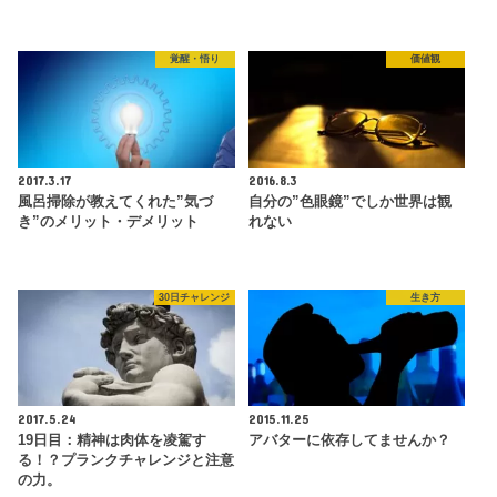
覚醒・悟り
価値観
2017.3.17
2016.8.3
風呂掃除が教えてくれた”気づ
自分の”色眼鏡”でしか世界は観
き”のメリット・デメリット
れない
30日チャレンジ
生き方
2017.5.24
2015.11.25
19日目：精神は肉体を凌駕す
アバターに依存してませんか？
る！？プランクチャレンジと注意
の力。