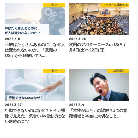
変化
アバターを体験する
2026.6.11
2026.3.28
正解はたくさんあるのに、なぜ人
次回のアバターコースin USA 7
は変われないのか。「意識の
月4日(土)〜12日(日)
OS」から紐解いてみ…
変化
人間関係
2026.3.27
2025.3.4
行動できないのはなぜ？トイレ掃
「本性が出た」の誤解？3つの意
除で見えた、気合いや根性ではな
識領域と本当に大切なこと。
い継続のコツ