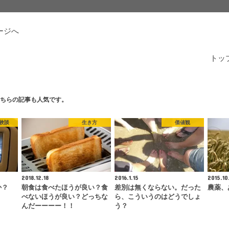
ージへ
トッ
ちらの記事も人気です。
験談
生き方
価値観
2018.12.18
2016.1.15
2015.10
か？
朝食は食べたほうが良い？食
差別は無くならない。だった
農薬、
べないほうが良い？どっちな
ら、こういうのはどうでしょ
んだーーーー！！
う？