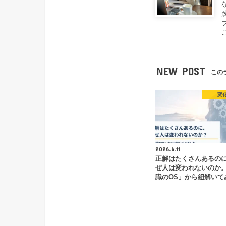
NEW POST
この
変
2026.6.11
正解はたくさんあるの
ぜ人は変われないのか
識のOS」から紐解いて