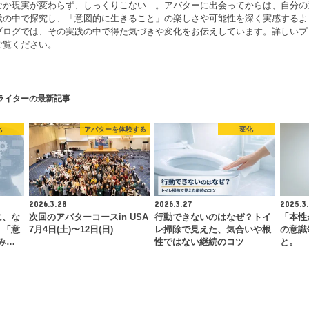
なか現実が変わらず、しっくりこない…。アバターに出会ってからは、自分の
践の中で探究し、「意図的に生きること」の楽しさや可能性を深く実感するよ
ブログでは、その実践の中で得た気づきや変化をお伝えしています。詳しいプ
ご覧ください。
ライターの最新記事
化
アバターを体験する
変化
2026.3.28
2026.3.27
2025.3.
に、な
次回のアバターコースin USA
行動できないのはなぜ？トイ
「本性
。「意
7月4日(土)〜12日(日)
レ掃除で見えた、気合いや根
の意識
み…
性ではない継続のコツ
と。