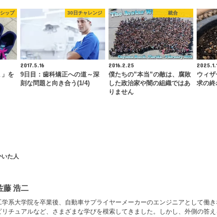
シップ
30日チャレンジ
統合
2017.5.16
2016.2.25
2025.1.
ょ」を
9日目：歯科矯正への道～深
僕たちの”本当”の敵は、腐敗
ウィザ
刻な問題と向き合う(1/4)
した政治家や闇の組織ではあ
求の終
りません
かいた人
佐藤 浩二
工学系大学院を卒業後、自動車サプライヤーメーカーのエンジニアとして働き
ピリチュアルなど、さまざまな学びを模索してきました。しかし、外側の答え