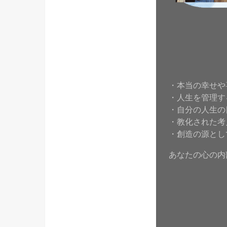
・本当の幸せや
・人生を管理す
・自分の人生の
・教化された考
・創造の源とし
あなたの心の内