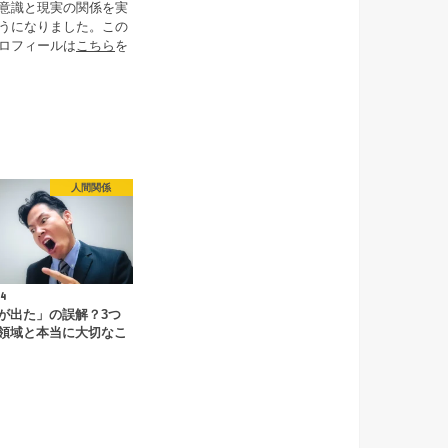
意識と現実の関係を実
うになりました。この
ロフィールは
こちら
を
人間関係
4
が出た」の誤解？3つ
領域と本当に大切なこ