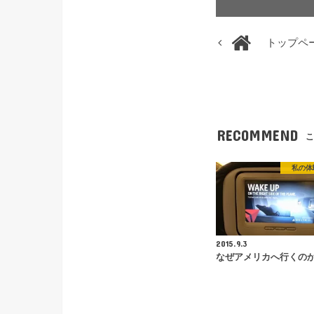
トップペ
RECOMMEND
こ
私の体
2015.9.3
なぜアメリカへ行くの