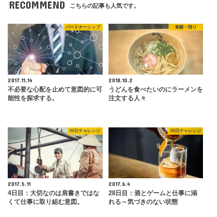
RECOMMEND
こちらの記事も人気です。
パートナーシップ
覚醒・悟り
2017.11.14
2018.10.2
不必要な心配を止めて意図的に可
うどんを食べたいのにラーメンを
能性を探求する。
注文する人々
30日チャレンジ
30日チャレンジ
2017.5.11
2017.6.4
4日目：大切なのは肩書きではな
28日目：酒とゲームと仕事に溺
くて仕事に取り組む意図。
れる～気づきのない状態