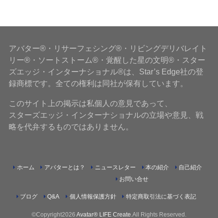
アバター®・リサーフェシング®・リビングデリバレイト
リー®・ソートストーム®・覚醒した星の文明®・スター
ズエッジ・インターナショナル®は、Star’s Edge社の登
録商標です。全ての権利は同社が保有しています。
このサイト上の掲示は私個人の意見であって、
スターズエッジ・インターナショナルの立場や意見、戦
略を代弁するものではありません。
ホーム
アバターとは？
ニュースレター
本の紹介
自己紹介
お問い合せ
ブログ
Q&A
個人情報保護方針
特定商取引法に基づく表記
©Copyright2026
Avatar® LIFE Create
.All Rights Reserved.