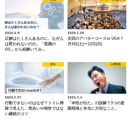
2026.6.11
2026.3.28
正解はたくさんあるのに、なぜ人
次回のアバターコースin USA 7
は変われないのか。「意識の
月4日(土)〜12日(日)
OS」から紐解いてみ…
変化
人間関係
2026.3.27
2025.3.4
行動できないのはなぜ？トイレ掃
「本性が出た」の誤解？3つの意
除で見えた、気合いや根性ではな
識領域と本当に大切なこと。
い継続のコツ