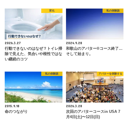
変化
私の体験談
2026.3.27
2024.9.28
行動できないのはなぜ？トイレ掃
和歌山のアバター®コース終了…
除で見えた、気合いや根性ではな
そして始まり。
い継続のコツ
私の体験談
アバターを体験する
2015.9.18
2026.3.28
命のつながり
次回のアバターコースin USA 7
月4日(土)〜12日(日)