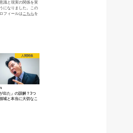
意識と現実の関係を実
うになりました。この
ロフィールは
こちら
を
人間関係
4
が出た」の誤解？3つ
領域と本当に大切なこ