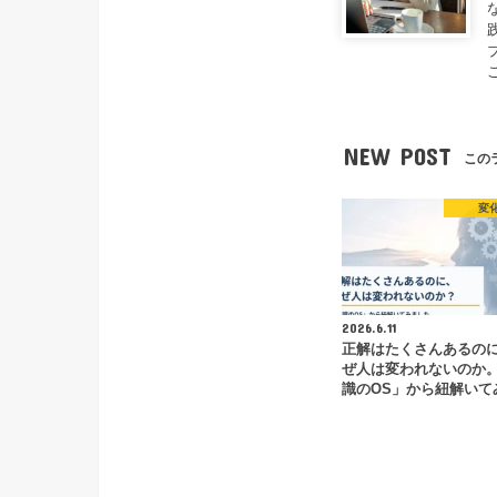
NEW POST
この
変
2026.6.11
正解はたくさんあるの
ぜ人は変われないのか
識のOS」から紐解いて