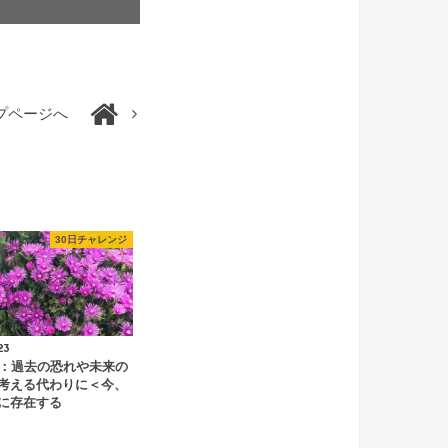
プページへ
30日チャレンジ
23
目：過去の恐れや未来の
考える代わりに＜今、
に存在する