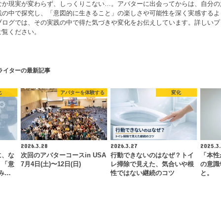
なか現実が変わらず、しっくりこない…。アバターに出会ってからは、自分の
践の中で探究し、「意図的に生きること」の楽しさや可能性を深く実感するよ
ブログでは、その実践の中で得た気づきや変化をお伝えしています。詳しいプ
ご覧ください。
ライターの最新記事
化
アバターを体験する
変化
2026.3.28
2026.3.27
2025.3.
に、な
次回のアバターコースin USA
行動できないのはなぜ？トイ
「本性
。「意
7月4日(土)〜12日(日)
レ掃除で見えた、気合いや根
の意識
み…
性ではない継続のコツ
と。