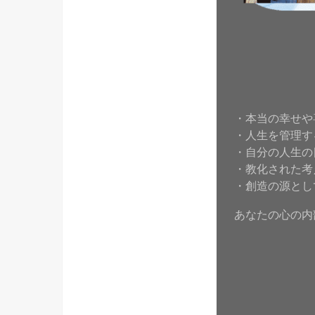
・本当の幸せや
・人生を管理す
・自分の人生の
・教化された考
・創造の源とし
あなたの心の内