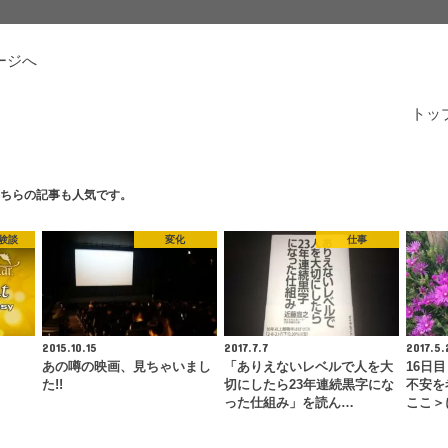
ージへ
トッ
ちらの記事も人気です。
験談
変化
仕事
2015.10.15
2017.7.7
2017.5.
あの噂の映画、見ちゃいまし
「ありえないレベルで人を大
16日
た!!
切にしたら23年連続黒字にな
不安を
った仕組み」を読ん…
ここ＞