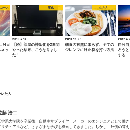
コース
変化
生き方
2016.4.13
2018.12.20
2017.4.
/4日
【続】部屋の神聖化を2週間
朝食の有無に限らず、全ての
自分自
ちゃっ
やった結果、こうなりまし
ジレンマに終止符を打つ方法
ろうと
た！
する
かいた人
佐藤 浩二
工学系大学院を卒業後、自動車サプライヤーメーカーのエンジニアとして働き
ピリチュアルなど、さまざまな学びを模索してきました。しかし、外側の答え