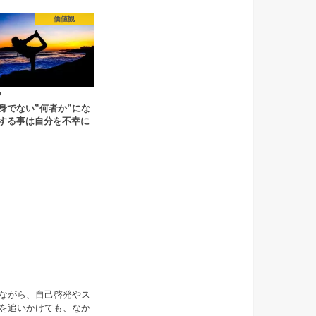
価値観
7
身でない”何者か”にな
する事は自分を不幸に
ながら、自己啓発やス
を追いかけても、なか