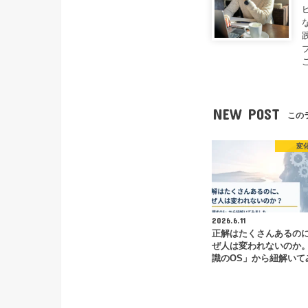
NEW POST
この
変
2026.6.11
正解はたくさんあるの
ぜ人は変われないのか
識のOS」から紐解いて