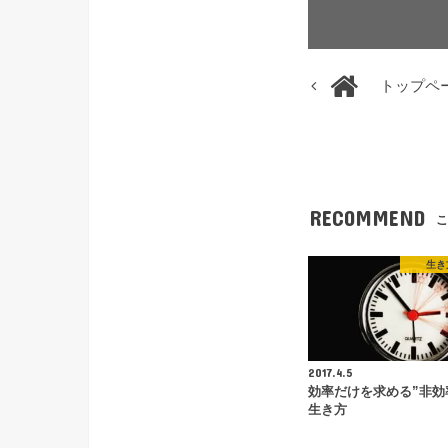
トップペ
RECOMMEND
こ
生き
2017.4.5
効率だけを求める”非効
生き方