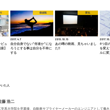
WS
価値観
変化
2017.4.7
2015.10.15
2017.10
ービュ
自分自身でない”何者か”にな
あの噂の映画、見ちゃいまし
4つ目
講座】
ろうとする事は自分を不幸に
た!!
を変え
する
ルに変
かいた人
佐藤 浩二
工学系大学院を卒業後、自動車サプライヤーメーカーのエンジニアとして働き