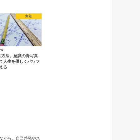
変化
.17
の方法。意識の青写真
て人生を優しくパワフ
える
ながら、自己啓発やス