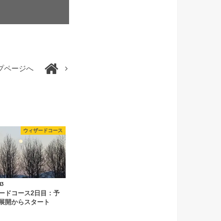
プページへ
ウィザードコース
13
ードコース2日目：予
展開からスタート