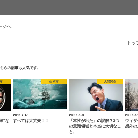
ージへ
トッ
ちらの記事も人気です。
方
生き方
人間関係
2016.7.17
2025.3.4
2025.1.
率”な
すべては大丈夫！！
「本性が出た」の誤解？3つ
ウィザ
の意識領域と本当に大切なこ
想外の
と。