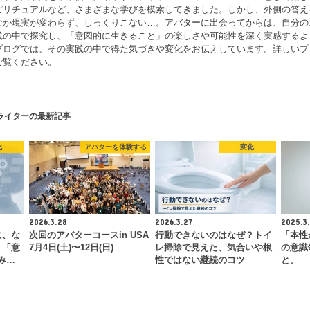
ピリチュアルなど、さまざまな学びを模索してきました。しかし、外側の答え
なか現実が変わらず、しっくりこない…。アバターに出会ってからは、自分の
践の中で探究し、「意図的に生きること」の楽しさや可能性を深く実感するよ
ブログでは、その実践の中で得た気づきや変化をお伝えしています。詳しいプ
ご覧ください。
ライターの最新記事
化
アバターを体験する
変化
2026.3.28
2026.3.27
2025.3.
に、な
次回のアバターコースin USA
行動できないのはなぜ？トイ
「本性
。「意
7月4日(土)〜12日(日)
レ掃除で見えた、気合いや根
の意識
み…
性ではない継続のコツ
と。