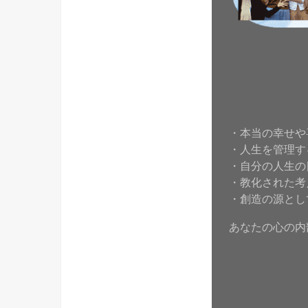
・本当の幸せや
・人生を管理す
・自分の人生の
・教化された考
・創造の源とし
あなたの心の内