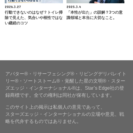
2026.3.27
2025.3.4
行動できないのはなぜ？トイレ掃
「本性が出た」の誤解？3つの意
除で見えた、気合いや根性ではな
識領域と本当に大切なこと。
い継続のコツ
アバター®・リサーフェシング®・リビングデリバレイト
リー®・ソートストーム®・覚醒した星の文明®・スター
ズエッジ・インターナショナル®は、Star’s Edge社の登
録商標です。全ての権利は同社が保有しています。
このサイト上の掲示は私個人の意見であって、
スターズエッジ・インターナショナルの立場や意見、戦
略を代弁するものではありません。