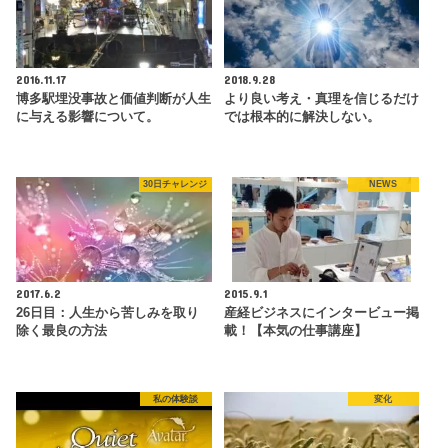
2016.11.17
2018.9.28
博多駅埋没事故と価値判断が人生
より良い考え・真理を信じるだけ
に与える影響について。
では根本的に解決しない。
30日チャレンジ
NEWS
2017.6.2
2015.9.1
26日目：人生から苦しみを取り
産経ビジネスにインタービュー掲
除く最良の方法
載！【本気の仕事講座】
私の体験談
変化