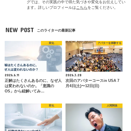
グでは、その実践の中で得た気づきや変化をお伝えしてい
ます。詳しいプロフィールは
こちら
をご覧ください。
NEW POST
このライターの最新記事
変化
アバターを体験する
2026.6.11
2026.3.28
正解はたくさんあるのに、なぜ人
次回のアバターコースin USA 7
は変われないのか。「意識の
月4日(土)〜12日(日)
OS」から紐解いてみ…
変化
人間関係