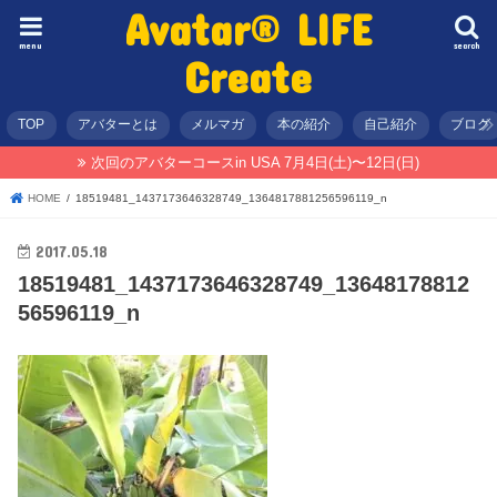
Avatar® LIFE
menu
search
Create
TOP
アバターとは
メルマガ
本の紹介
自己紹介
ブログ
次回のアバターコースin USA 7月4日(土)〜12日(日)
HOME
18519481_1437173646328749_1364817881256596119_n
2017.05.18
18519481_1437173646328749_13648178812
56596119_n