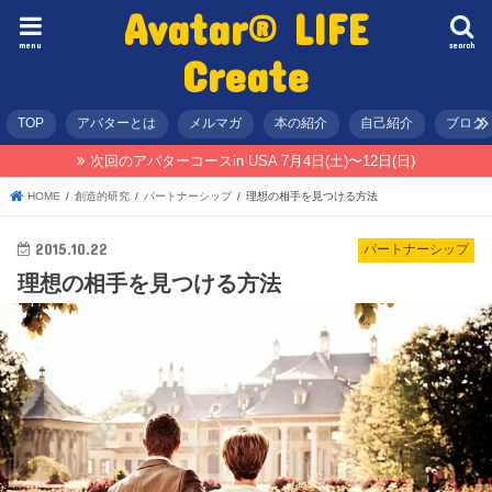
Avatar® LIFE
menu
search
Create
TOP
アバターとは
メルマガ
本の紹介
自己紹介
ブログ
次回のアバターコースin USA 7月4日(土)〜12日(日)
HOME
創造的研究
パートナーシップ
理想の相手を見つける方法
2015.10.22
パートナーシップ
理想の相手を見つける方法