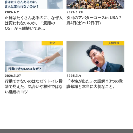
2026.6.11
2026.3.28
正解はたくさんあるのに、なぜ人
次回のアバターコースin USA 7
は変われないのか。「意識の
月4日(土)〜12日(日)
OS」から紐解いてみ…
変化
人間関係
2026.3.27
2025.3.4
行動できないのはなぜ？トイレ掃
「本性が出た」の誤解？3つの意
除で見えた、気合いや根性ではな
識領域と本当に大切なこと。
い継続のコツ