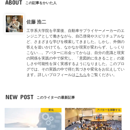
ABOUT
この記事をかいた人
佐藤 浩二
工学系大学院を卒業後、自動車サプライヤーメーカーのエ
ンジニアとして働きながら、自己啓発やスピリチュアルな
ど、さまざまな学びを模索してきました。しかし、外側の
答えを追いかけても、なかなか現実が変わらず、しっくり
こない…。アバターに出会ってからは、自分の意識と現実
の関係を実践の中で探究し、「意図的に生きること」の楽
しさや可能性を深く実感するようになりました。このブロ
グでは、その実践の中で得た気づきや変化をお伝えしてい
ます。詳しいプロフィールは
こちら
をご覧ください。
NEW POST
このライターの最新記事
変化
アバターを体験する