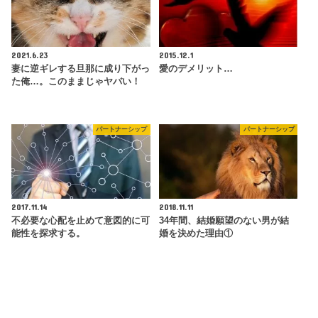
2021.6.23
2015.12.1
妻に逆ギレする旦那に成り下がっ
愛のデメリット…
た俺…。このままじゃヤバい！
パートナーシップ
パートナーシップ
2017.11.14
2018.11.11
不必要な心配を止めて意図的に可
34年間、結婚願望のない男が結
能性を探求する。
婚を決めた理由①