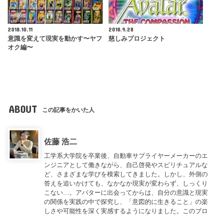
2018.10.11
2018.9.28
意識を変えて現実を動かす〜ヤフ
慈しみプロジェクト
オク編〜
ABOUT
この記事をかいた人
佐藤 浩二
工学系大学院を卒業後、自動車サプライヤーメーカーのエ
ンジニアとして働きながら、自己啓発やスピリチュアルな
ど、さまざまな学びを模索してきました。しかし、外側の
答えを追いかけても、なかなか現実が変わらず、しっくり
こない…。アバターに出会ってからは、自分の意識と現実
の関係を実践の中で探究し、「意図的に生きること」の楽
しさや可能性を深く実感するようになりました。このブロ