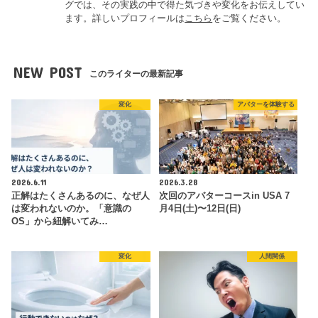
グでは、その実践の中で得た気づきや変化をお伝えしてい
ます。詳しいプロフィールは
こちら
をご覧ください。
NEW POST
このライターの最新記事
変化
アバターを体験する
2026.6.11
2026.3.28
正解はたくさんあるのに、なぜ人
次回のアバターコースin USA 7
は変われないのか。「意識の
月4日(土)〜12日(日)
OS」から紐解いてみ…
変化
人間関係