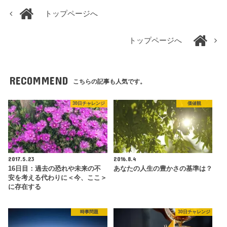
トップページへ
トップページへ
RECOMMEND
こちらの記事も人気です。
30日チャレンジ
価値観
2017.5.23
2016.8.4
16日目：過去の恐れや未来の不
あなたの人生の豊かさの基準は？
安を考える代わりに＜今、ここ＞
に存在する
時事問題
30日チャレンジ