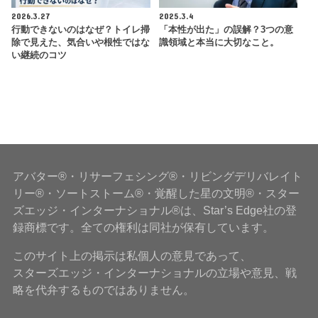
2026.3.27
2025.3.4
行動できないのはなぜ？トイレ掃
「本性が出た」の誤解？3つの意
除で見えた、気合いや根性ではな
識領域と本当に大切なこと。
い継続のコツ
アバター®・リサーフェシング®・リビングデリバレイト
リー®・ソートストーム®・覚醒した星の文明®・スター
ズエッジ・インターナショナル®は、Star’s Edge社の登
録商標です。全ての権利は同社が保有しています。
このサイト上の掲示は私個人の意見であって、
スターズエッジ・インターナショナルの立場や意見、戦
略を代弁するものではありません。