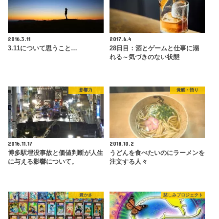
2016.3.11
2017.6.4
3.11について思うこと…
28日目：酒とゲームと仕事に溺
れる～気づきのない状態
影響力
覚醒・悟り
2016.11.17
2018.10.2
博多駅埋没事故と価値判断が人生
うどんを食べたいのにラーメンを
に与える影響について。
注文する人々
豊かさ
慈しみプロジェクト