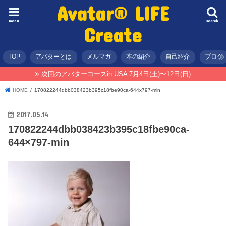
Avatar® LIFE
menu
search
Create
TOP
アバターとは
メルマガ
本の紹介
自己紹介
ブログ
次回のアバターコースin USA 7月4日(土)〜12日(日)
HOME
170822244dbb038423b395c18fbe90ca-644x797-min
2017.05.14
170822244dbb038423b395c18fbe90ca-
644×797-min