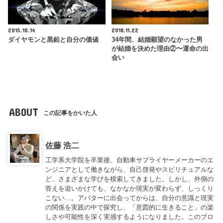
2015.10.14
2018.11.22
ダイヤモンと黒鉛と自分の価値
34年間、結婚願望のなかった男
が結婚を決めた理由②〜運命の出
会い
ABOUT
この記事をかいた人
佐藤 浩二
工学系大学院を卒業後、自動車サプライヤーメーカーのエ
ンジニアとして働きながら、自己啓発やスピリチュアルな
ど、さまざまな学びを模索してきました。しかし、外側の
答えを追いかけても、なかなか現実が変わらず、しっくり
こない…。アバターに出会ってからは、自分の意識と現実
の関係を実践の中で探究し、「意図的に生きること」の楽
しさや可能性を深く実感するようになりました。このブロ