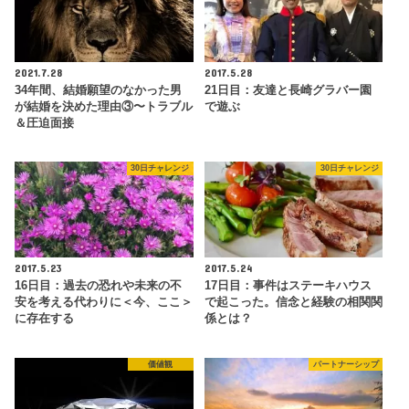
2021.7.28
2017.5.28
34年間、結婚願望のなかった男
21日目：友達と長崎グラバー園
が結婚を決めた理由③〜トラブル
で遊ぶ
＆圧迫面接
30日チャレンジ
30日チャレンジ
2017.5.23
2017.5.24
16日目：過去の恐れや未来の不
17日目：事件はステーキハウス
安を考える代わりに＜今、ここ＞
で起こった。信念と経験の相関関
に存在する
係とは？
価値観
パートナーシップ