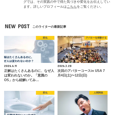
グでは、その実践の中で得た気づきや変化をお伝えしてい
ます。詳しいプロフィールは
こちら
をご覧ください。
NEW POST
このライターの最新記事
変化
アバターを体験する
2026.6.11
2026.3.28
正解はたくさんあるのに、なぜ人
次回のアバターコースin USA 7
は変われないのか。「意識の
月4日(土)〜12日(日)
OS」から紐解いてみ…
変化
人間関係