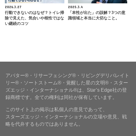
2026.3.27
2025.3.4
行動できないのはなぜ？トイレ掃
「本性が出た」の誤解？3つの意
除で見えた、気合いや根性ではな
識領域と本当に大切なこと。
い継続のコツ
アバター®・リサーフェシング®・リビングデリバレイト
リー®・ソートストーム®・覚醒した星の文明®・スター
ズエッジ・インターナショナル®は、Star’s Edge社の登
録商標です。全ての権利は同社が保有しています。
このサイト上の掲示は私個人の意見であって、
スターズエッジ・インターナショナルの立場や意見、戦
略を代弁するものではありません。