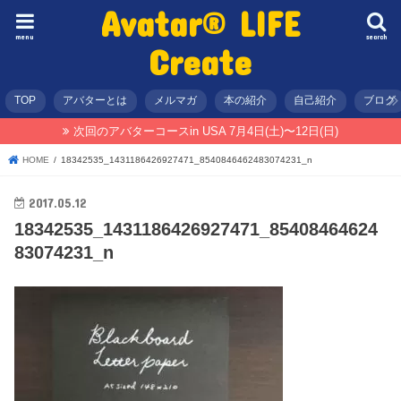
Avatar® LIFE
menu
search
Create
TOP
アバターとは
メルマガ
本の紹介
自己紹介
ブログ
次回のアバターコースin USA 7月4日(土)〜12日(日)
HOME
18342535_1431186426927471_8540846462483074231_n
2017.05.12
18342535_1431186426927471_85408464624
83074231_n