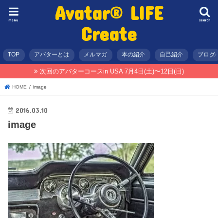
Avatar® LIFE
menu
search
Create
TOP
アバターとは
メルマガ
本の紹介
自己紹介
ブログ
次回のアバターコースin USA 7月4日(土)〜12日(日)
HOME
image
2016.03.10
image