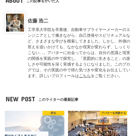
ABOUT
この記事をかいた人
佐藤 浩二
工学系大学院を卒業後、自動車サプライヤーメーカーのエ
ンジニアとして働きながら、自己啓発やスピリチュアルな
ど、さまざまな学びを模索してきました。しかし、外側の
答えを追いかけても、なかなか現実が変わらず、しっくり
こない…。アバターに出会ってからは、自分の意識と現実
の関係を実践の中で探究し、「意図的に生きること」の楽
しさや可能性を深く実感するようになりました。このブロ
グでは、その実践の中で得た気づきや変化をお伝えしてい
ます。詳しいプロフィールは
こちら
をご覧ください。
NEW POST
このライターの最新記事
変化
アバターを体験する