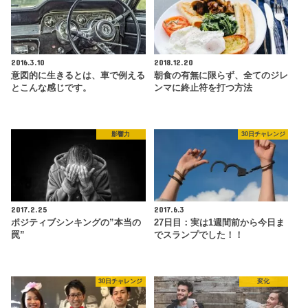
2016.3.10
2018.12.20
意図的に生きるとは、車で例える
朝食の有無に限らず、全てのジレ
とこんな感じです。
ンマに終止符を打つ方法
影響力
30日チャレンジ
2017.2.25
2017.6.3
ポジティブシンキングの”本当の
27日目：実は1週間前から今日ま
罠”
でスランプでした！！
30日チャレンジ
変化