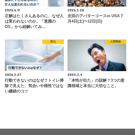
2026.6.11
2026.3.28
正解はたくさんあるのに、なぜ人
次回のアバターコースin USA 7
は変われないのか。「意識の
月4日(土)〜12日(日)
OS」から紐解いてみ…
変化
人間関係
2026.3.27
2025.3.4
行動できないのはなぜ？トイレ掃
「本性が出た」の誤解？3つの意
除で見えた、気合いや根性ではな
識領域と本当に大切なこと。
い継続のコツ