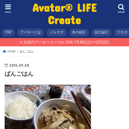
Avatar® LIFE
menu
search
Create
TOP
アバターとは
メルマガ
本の紹介
自己紹介
ブログ
次回のアバターコースin USA 7月4日(土)〜12日(日)
HOME
ばんごはん
2015.09.28
ばんごはん