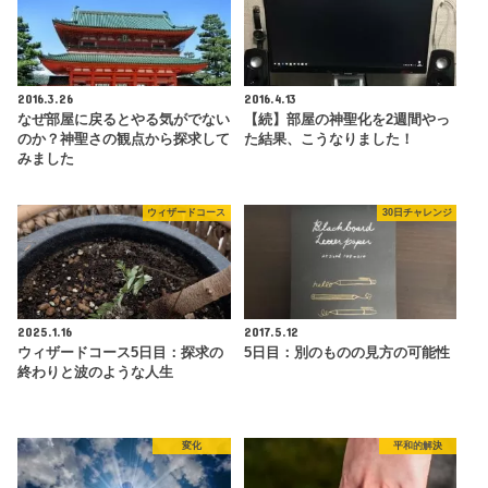
2016.3.26
2016.4.13
なぜ部屋に戻るとやる気がでない
【続】部屋の神聖化を2週間やっ
のか？神聖さの観点から探求して
た結果、こうなりました！
みました
ウィザードコース
30日チャレンジ
2025.1.16
2017.5.12
ウィザードコース5日目：探求の
5日目：別のものの見方の可能性
終わりと波のような人生
変化
平和的解決