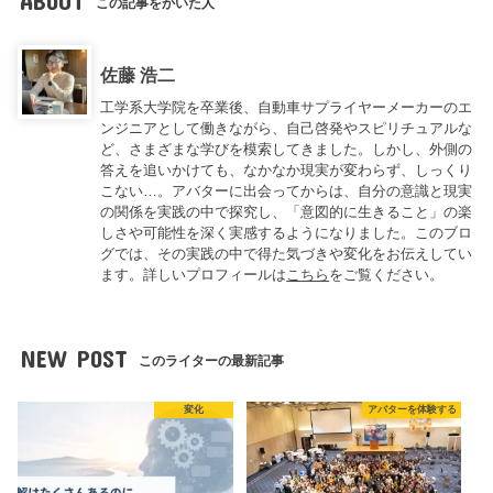
ABOUT
この記事をかいた人
佐藤 浩二
工学系大学院を卒業後、自動車サプライヤーメーカーのエ
ンジニアとして働きながら、自己啓発やスピリチュアルな
ど、さまざまな学びを模索してきました。しかし、外側の
答えを追いかけても、なかなか現実が変わらず、しっくり
こない…。アバターに出会ってからは、自分の意識と現実
の関係を実践の中で探究し、「意図的に生きること」の楽
しさや可能性を深く実感するようになりました。このブロ
グでは、その実践の中で得た気づきや変化をお伝えしてい
ます。詳しいプロフィールは
こちら
をご覧ください。
NEW POST
このライターの最新記事
変化
アバターを体験する