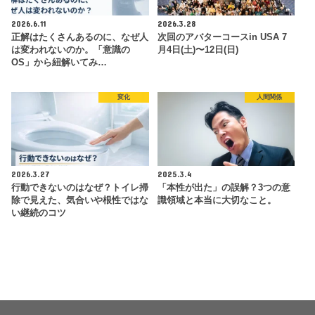
2026.6.11
2026.3.28
正解はたくさんあるのに、なぜ人
次回のアバターコースin USA 7
は変われないのか。「意識の
月4日(土)〜12日(日)
OS」から紐解いてみ…
変化
人間関係
2026.3.27
2025.3.4
行動できないのはなぜ？トイレ掃
「本性が出た」の誤解？3つの意
除で見えた、気合いや根性ではな
識領域と本当に大切なこと。
い継続のコツ