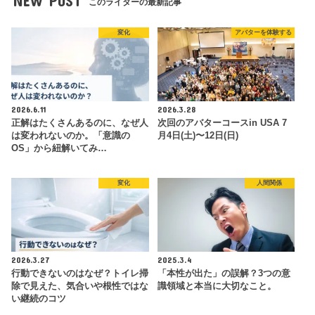
NEW POST
このライターの最新記事
変化
アバターを体験する
2026.6.11
2026.3.28
正解はたくさんあるのに、なぜ人
次回のアバターコースin USA 7
は変われないのか。「意識の
月4日(土)〜12日(日)
OS」から紐解いてみ…
変化
人間関係
2026.3.27
2025.3.4
行動できないのはなぜ？トイレ掃
「本性が出た」の誤解？3つの意
除で見えた、気合いや根性ではな
識領域と本当に大切なこと。
い継続のコツ