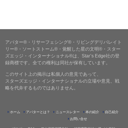
アバター®・リサーフェシング®・リビングデリバレイト
リー®・ソートストーム®・覚醒した星の文明®・スター
ズエッジ・インターナショナル®は、Star’s Edge社の登
録商標です。全ての権利は同社が保有しています。
このサイト上の掲示は私個人の意見であって、
スターズエッジ・インターナショナルの立場や意見、戦
略を代弁するものではありません。
ホーム
アバターとは？
ニュースレター
本の紹介
自己紹介
お問い合せ