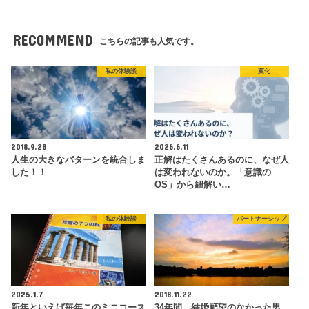
RECOMMEND
こちらの記事も人気です。
私の体験談
変化
2018.9.28
2026.6.11
人生の大きなパターンを統合しま
正解はたくさんあるのに、なぜ人
した！！
は変われないのか。「意識の
OS」から紐解い…
私の体験談
パートナーシップ
2025.1.7
2018.11.22
新年といえば毎年このミニコース
34年間、結婚願望のなかった男