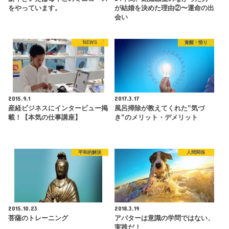
をやっています。
が結婚を決めた理由②〜運命の出
会い
NEWS
覚醒・悟り
2015.9.1
2017.3.17
産経ビジネスにインタービュー掲
風呂掃除が教えてくれた”気づ
載！【本気の仕事講座】
き”のメリット・デメリット
平和的解決
人間関係
2015.10.23
2018.3.19
菩薩のトレーニング
アバターは意識の学問ではない、
実践だ！