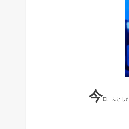
今
日、ふとし