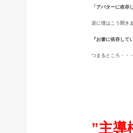
「アバターに依存
逆に僕はこう聞き
『お箸に依存して
つまるところ・・
”主導