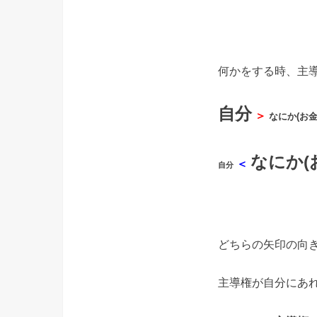
何かをする時、主
自分
＞
なにか(お
なにか(
＜
自分
どちらの矢印の向
主導権が自分にあ