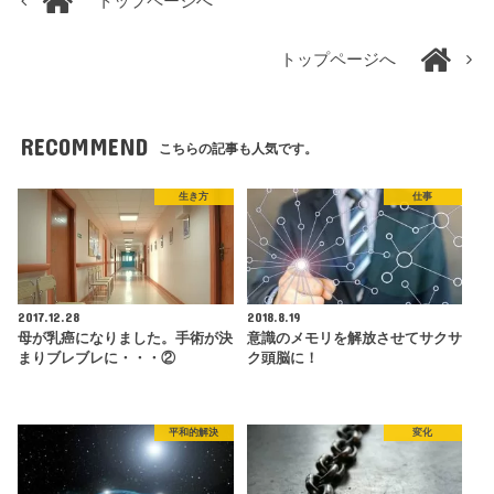
トップページへ
トップページへ
RECOMMEND
こちらの記事も人気です。
生き方
仕事
2017.12.28
2018.8.19
母が乳癌になりました。手術が決
意識のメモリを解放させてサクサ
まりブレブレに・・・②
ク頭脳に！
平和的解決
変化