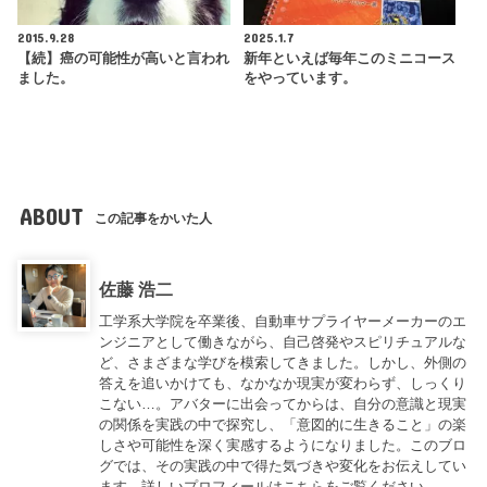
2015.9.28
2025.1.7
【続】癌の可能性が高いと言われ
新年といえば毎年このミニコース
ました。
をやっています。
ABOUT
この記事をかいた人
佐藤 浩二
工学系大学院を卒業後、自動車サプライヤーメーカーのエ
ンジニアとして働きながら、自己啓発やスピリチュアルな
ど、さまざまな学びを模索してきました。しかし、外側の
答えを追いかけても、なかなか現実が変わらず、しっくり
こない…。アバターに出会ってからは、自分の意識と現実
の関係を実践の中で探究し、「意図的に生きること」の楽
しさや可能性を深く実感するようになりました。このブロ
グでは、その実践の中で得た気づきや変化をお伝えしてい
ます。詳しいプロフィールは
こちら
をご覧ください。