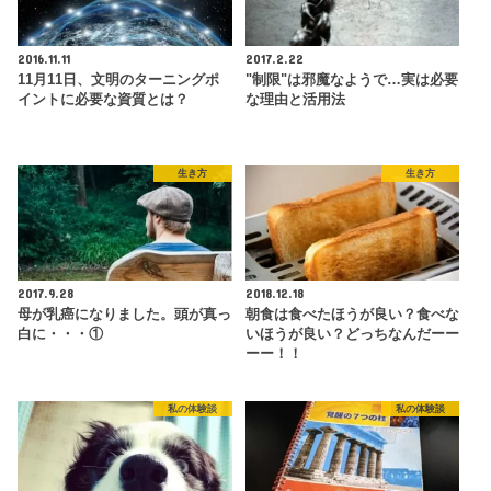
2016.11.11
2017.2.22
11月11日、文明のターニングポ
"制限"は邪魔なようで…実は必要
イントに必要な資質とは？
な理由と活用法
生き方
生き方
2017.9.28
2018.12.18
母が乳癌になりました。頭が真っ
朝食は食べたほうが良い？食べな
白に・・・①
いほうが良い？どっちなんだーー
ーー！！
私の体験談
私の体験談