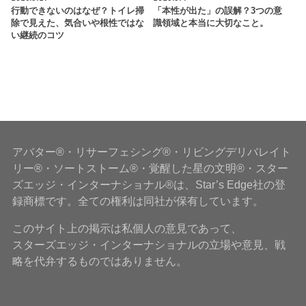
行動できないのはなぜ？トイレ掃
「本性が出た」の誤解？3つの意
除で見えた、気合いや根性ではな
識領域と本当に大切なこと。
い継続のコツ
アバター®・リサーフェシング®・リビングデリバレイト
リー®・ソートストーム®・覚醒した星の文明®・スター
ズエッジ・インターナショナル®は、Star’s Edge社の登
録商標です。全ての権利は同社が保有しています。
このサイト上の掲示は私個人の意見であって、
スターズエッジ・インターナショナルの立場や意見、戦
略を代弁するものではありません。