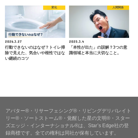
変化
人間関係
2026.3.27
2025.3.4
行動できないのはなぜ？トイレ掃
「本性が出た」の誤解？3つの意
除で見えた、気合いや根性ではな
識領域と本当に大切なこと。
い継続のコツ
アバター®・リサーフェシング®・リビングデリバレイト
リー®・ソートストーム®・覚醒した星の文明®・スター
ズエッジ・インターナショナル®は、Star’s Edge社の登
録商標です。全ての権利は同社が保有しています。