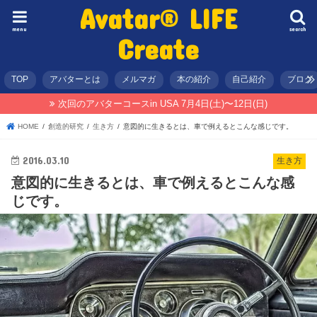
Avatar® LIFE
menu
search
Create
TOP
アバターとは
メルマガ
本の紹介
自己紹介
ブログ
次回のアバターコースin USA 7月4日(土)〜12日(日)
HOME
創造的研究
生き方
意図的に生きるとは、車で例えるとこんな感じです。
2016.03.10
生き方
意図的に生きるとは、車で例えるとこんな感
じです。