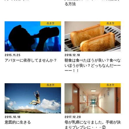
る方法
生き方
生き方
2015.11.25
2018.12.18
アバターに依存してませんか？
朝食は食べたほうが良い？食べな
いほうが良い？どっちなんだーー
ーー！！
生き方
生き方
2015.10.18
2017.12.28
意図的に生きる
母が乳癌になりました。手術が決
まりブレブレに・・・②