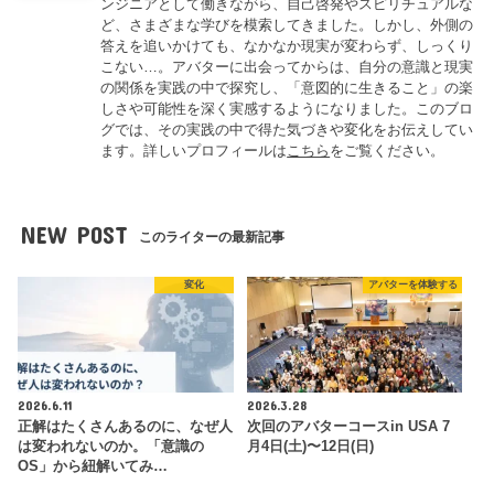
ンジニアとして働きながら、自己啓発やスピリチュアルな
ど、さまざまな学びを模索してきました。しかし、外側の
答えを追いかけても、なかなか現実が変わらず、しっくり
こない…。アバターに出会ってからは、自分の意識と現実
の関係を実践の中で探究し、「意図的に生きること」の楽
しさや可能性を深く実感するようになりました。このブロ
グでは、その実践の中で得た気づきや変化をお伝えしてい
ます。詳しいプロフィールは
こちら
をご覧ください。
NEW POST
このライターの最新記事
変化
アバターを体験する
2026.6.11
2026.3.28
正解はたくさんあるのに、なぜ人
次回のアバターコースin USA 7
は変われないのか。「意識の
月4日(土)〜12日(日)
OS」から紐解いてみ…