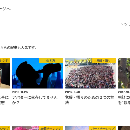
ージへ
トッ
ちらの記事も人気です。
ャレンジ
生き方
覚醒・悟り
2015.11.25
2015.8.30
2017.10
仕事に
アバターに依存してません
覚醒・悟りのための２つの方
朝顔に
状態
か？
法
を”観
シップ
30日チャレンジ
パートナーシップ