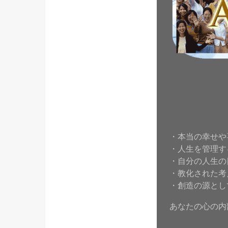
・本当の幸せや
・人生を管理す
・自分の人生の
・教化された考
・創造の源とし
あなたの心の内