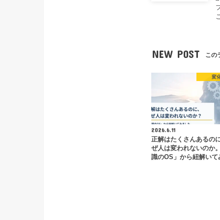
NEW POST
この
変
2026.6.11
正解はたくさんあるの
ぜ人は変われないのか
識のOS」から紐解いて