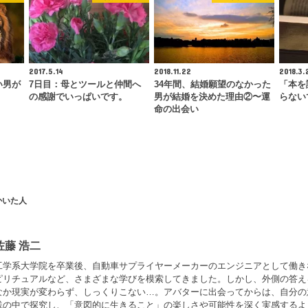
2017.5.14
2018.11.22
2018.3.
い男が
7日目：母とツールと仲間へ
34年間、結婚願望のなかった
「本を
の感謝でいっぱいです。
男が結婚を決めた理由②〜運
らない
命の出会い
かいた人
佐藤 浩二
工学系大学院を卒業後、自動車サプライヤーメーカーのエンジニアとして働き
ピリチュアルなど、さまざまな学びを模索してきました。しかし、外側の答え
なか現実が変わらず、しっくりこない…。アバターに出会ってからは、自分の
践の中で探究し、「意図的に生きること」の楽しさや可能性を深く実感するよ