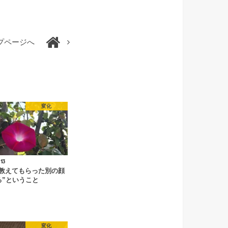
プページへ
変化
.13
教えてもらった別の顔
る”ということ
変化