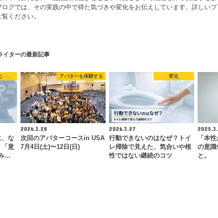
ブログでは、その実践の中で得た気づきや変化をお伝えしています。詳しいプ
ご覧ください。
ライターの最新記事
化
アバターを体験する
変化
2026.3.28
2026.3.27
2025.3.
に、な
次回のアバターコースin USA
行動できないのはなぜ？トイ
「本性
。「意
7月4日(土)〜12日(日)
レ掃除で見えた、気合いや根
の意識
み…
性ではない継続のコツ
と。