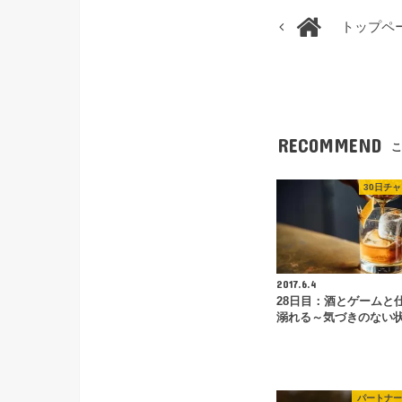
トップペ
RECOMMEND
こ
30日チ
2017.6.4
28日目：酒とゲームと
溺れる～気づきのない
パートナー