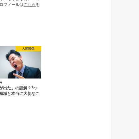
ロフィールは
こちら
を
人間関係
4
が出た」の誤解？3つ
領域と本当に大切なこ