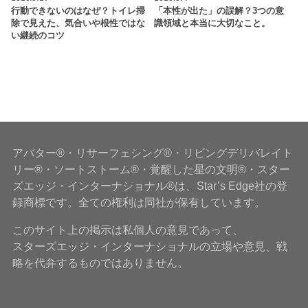
行動できないのはなぜ？トイレ掃
「本性が出た」の誤解？3つの意
除で見えた、気合いや根性ではな
識領域と本当に大切なこと。
い継続のコツ
アバター®・リサーフェシング®・リビングデリバレイト
リー®・ソートストーム®・覚醒した星の文明®・スター
ズエッジ・インターナショナル®は、Star’s Edge社の登
録商標です。全ての権利は同社が保有しています。
このサイト上の掲示は私個人の意見であって、
スターズエッジ・インターナショナルの立場や意見、戦
略を代弁するものではありません。