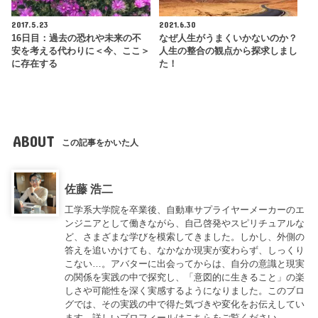
2017.5.23
2021.6.30
16日目：過去の恐れや未来の不
なぜ人生がうまくいかないのか？
安を考える代わりに＜今、ここ＞
人生の整合の観点から探求しまし
に存在する
た！
ABOUT
この記事をかいた人
佐藤 浩二
工学系大学院を卒業後、自動車サプライヤーメーカーのエ
ンジニアとして働きながら、自己啓発やスピリチュアルな
ど、さまざまな学びを模索してきました。しかし、外側の
答えを追いかけても、なかなか現実が変わらず、しっくり
こない…。アバターに出会ってからは、自分の意識と現実
の関係を実践の中で探究し、「意図的に生きること」の楽
しさや可能性を深く実感するようになりました。このブロ
グでは、その実践の中で得た気づきや変化をお伝えしてい
ます。詳しいプロフィールは
こちら
をご覧ください。