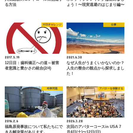
る方法
ょう！〜現実逃避のはじまり編〜
30日チャレンジ
仕事
2017.5.19
2021.6.30
12日目：歯科矯正への道～被害
なぜ人生がうまくいかないのか？
者意識と豊かさの統合(2/4)
人生の整合の観点から探求しまし
た！
時事問題
アバターを体験する
2016.2.6
2026.3.28
福島原発事故について私たちにで
次回のアバターコースin USA 7
きる解決策があります。
月4日(土)〜12日(日)