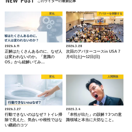
NEW POST
このライターの最新記事
変化
アバターを体験する
2026.6.11
2026.3.28
正解はたくさんあるのに、なぜ人
次回のアバターコースin USA 7
は変われないのか。「意識の
月4日(土)〜12日(日)
OS」から紐解いてみ…
変化
人間関係
2026.3.27
2025.3.4
行動できないのはなぜ？トイレ掃
「本性が出た」の誤解？3つの意
除で見えた、気合いや根性ではな
識領域と本当に大切なこと。
い継続のコツ