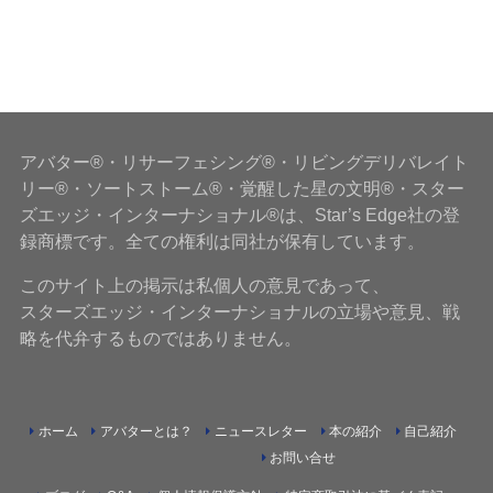
アバター®・リサーフェシング®・リビングデリバレイト
リー®・ソートストーム®・覚醒した星の文明®・スター
ズエッジ・インターナショナル®は、Star’s Edge社の登
録商標です。全ての権利は同社が保有しています。
このサイト上の掲示は私個人の意見であって、
スターズエッジ・インターナショナルの立場や意見、戦
略を代弁するものではありません。
ホーム
アバターとは？
ニュースレター
本の紹介
自己紹介
お問い合せ