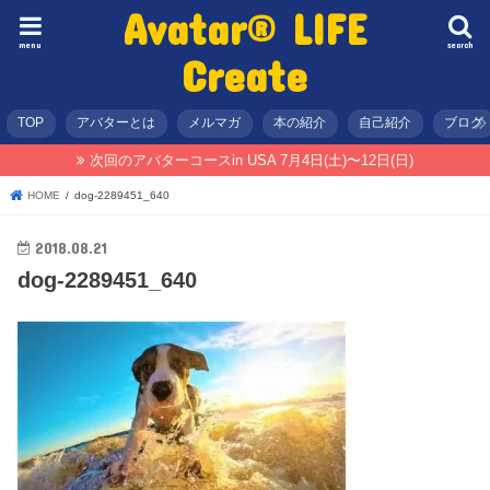
Avatar® LIFE
menu
search
Create
TOP
アバターとは
メルマガ
本の紹介
自己紹介
ブログ
次回のアバターコースin USA 7月4日(土)〜12日(日)
HOME
dog-2289451_640
2018.08.21
dog-2289451_640