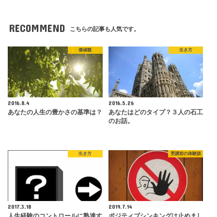
RECOMMEND
こちらの記事も人気です。
価値観
生き方
2016.8.4
2016.5.26
あなたの人生の豊かさの基準は？
あなたはどのタイプ？３人の石工
のお話。
生き方
受講前の体験談
2017.3.18
2019.7.14
人生経験のコントロールに熟達す
ポジティブシンキングは止めまし