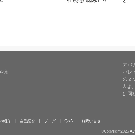
み…
性ではない継続のコツ
と。
、
アバ
や意
バレ
の文
®は、
は同
の紹介
自己紹介
ブログ
Q&A
お問い合せ
©Copyright2026
Av