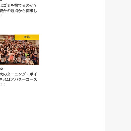
はゴミを捨てるのか？
統合の観点から探求し
！
変化
22
大のターニング・ポイ
それはアバターコース
！！