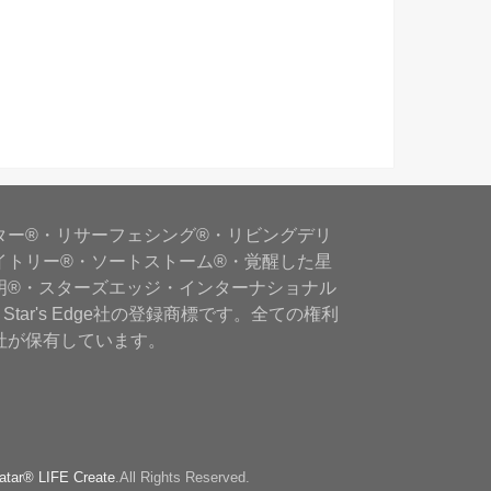
ター®・リサーフェシング®・リビングデリ
イトリー®・ソートストーム®・覚醒した星
明®・スターズエッジ・インターナショナル
Star's Edge社の登録商標です。全ての権利
社が保有しています。
atar® LIFE Create
.All Rights Reserved.