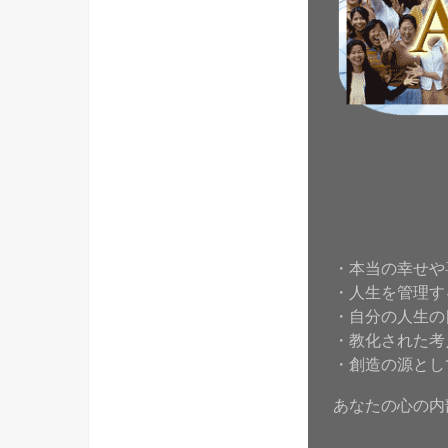
・本当の幸せや
・人生を管理す
・自分の人生の
・教化された考
・創造の源とし
あなたの心の内