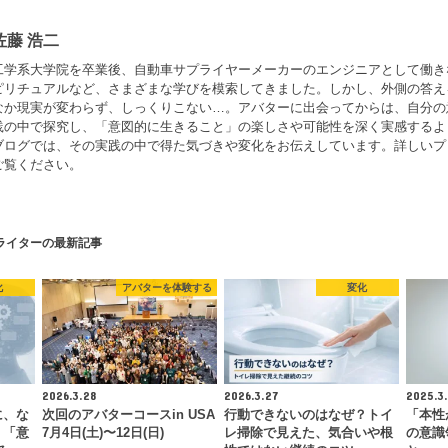
佐藤 浩二
工学系大学院を卒業後、自動車サプライヤーメーカーのエンジニアとして働き
ピリチュアルなど、さまざまな学びを模索してきました。しかし、外側の答え
なか現実が変わらず、しっくりこない…。アバターに出会ってからは、自分の
践の中で探究し、「意図的に生きること」の楽しさや可能性を深く実感するよ
ブログでは、その実践の中で得た気づきや変化をお伝えしています。詳しいプ
ご覧ください。
ライターの最新記事
化
アバターを体験する
変化
2026.3.28
2026.3.27
2025.3.
に、な
次回のアバターコースin USA
行動できないのはなぜ？トイ
「本性
。「意
7月4日(土)〜12日(日)
レ掃除で見えた、気合いや根
の意識