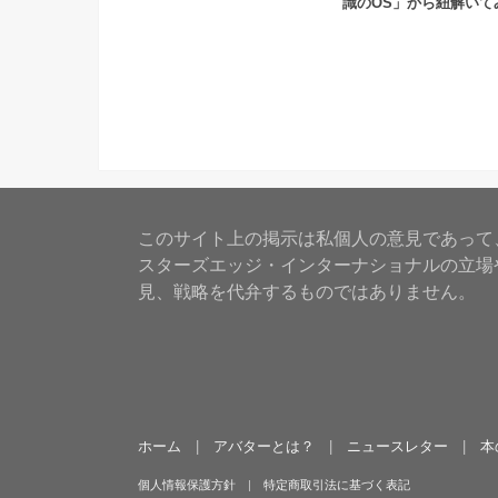
識のOS」から紐解いて
このサイト上の掲示は私個人の意見であって
スターズエッジ・インターナショナルの立場
見、戦略を代弁するものではありません。
ホーム
アバターとは？
ニュースレター
本
個人情報保護方針
特定商取引法に基づく表記