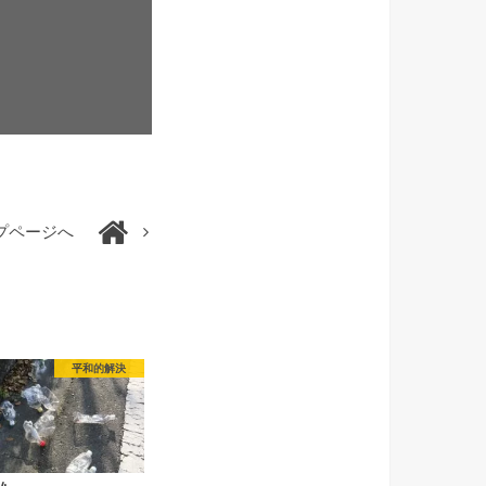
プページへ
平和的解決
14