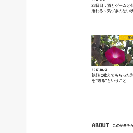
28日目：酒とゲームと
溺れる～気づきのない
変
2017.10.13
朝顔に教えてもらった
を”観る”ということ
ABOUT
この記事を