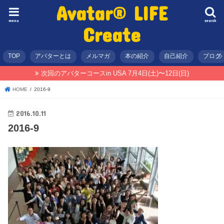
Avatar® LIFE
menu
search
Create
TOP
アバターとは
メルマガ
本の紹介
自己紹介
ブログ
次回のアバターコースin USA 7月4日(土)〜12日(日)
HOME
2016-9
2016.10.11
2016-9