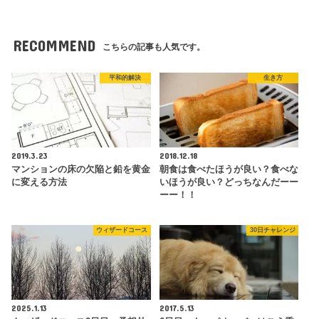
RECOMMEND
こちらの記事も人気です。
平和的解決
生き方
2019.3.23
2018.12.18
マンションの床の欠陥と鉛を黄金
朝食は食べたほうが良い？食べな
に変える方法
いほうが良い？どっちなんだーー
ーー！！
ウィザードコース
30日チャレンジ
2025.1.13
2017.5.13