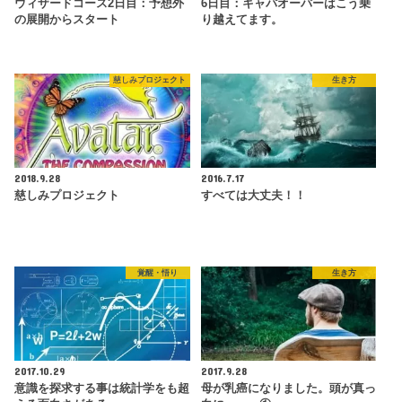
ウィザードコース2日目：予想外
6日目：キャパオーバーはこう乗
の展開からスタート
り越えてます。
慈しみプロジェクト
生き方
2018.9.28
2016.7.17
慈しみプロジェクト
すべては大丈夫！！
覚醒・悟り
生き方
2017.10.29
2017.9.28
意識を探求する事は統計学をも超
母が乳癌になりました。頭が真っ