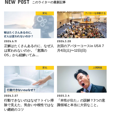
NEW POST
このライターの最新記事
変化
アバターを体験する
2026.6.11
2026.3.28
正解はたくさんあるのに、なぜ人
次回のアバターコースin USA 7
は変われないのか。「意識の
月4日(土)〜12日(日)
OS」から紐解いてみ…
変化
人間関係
2026.3.27
2025.3.4
行動できないのはなぜ？トイレ掃
「本性が出た」の誤解？3つの意
除で見えた、気合いや根性ではな
識領域と本当に大切なこと。
い継続のコツ