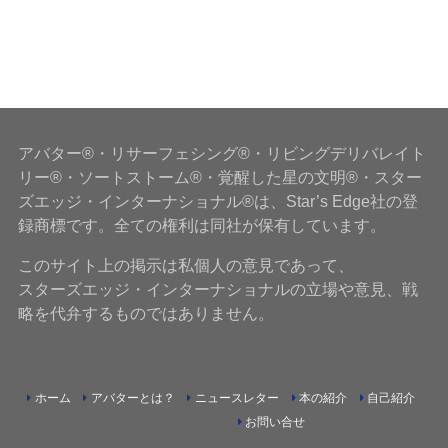
アバター®・リサーフェシング®・リビングデリバレイト
リー®・ソートストーム®・覚醒した星の文明®・スター
ズエッジ・インターナショナル®は、Star’s Edge社の登
録商標です。全ての権利は同社が保有しています。
このサイト上の掲示は私個人の意見であって、
スターズエッジ・インターナショナルの立場や意見、戦
略を代弁するものではありません。
ホーム
アバターとは？
ニュースレター
本の紹介
自己紹介
お問い合せ