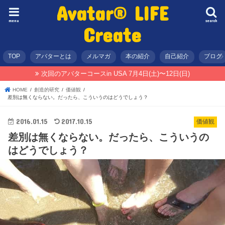
Avatar® LIFE
menu
search
Create
TOP
アバターとは
メルマガ
本の紹介
自己紹介
ブログ
次回のアバターコースin USA 7月4日(土)〜12日(日)
HOME
創造的研究
価値観
差別は無くならない。だったら、こういうのはどうでしょう？
2016.01.15
2017.10.15
価値観
差別は無くならない。だったら、こういうの
はどうでしょう？