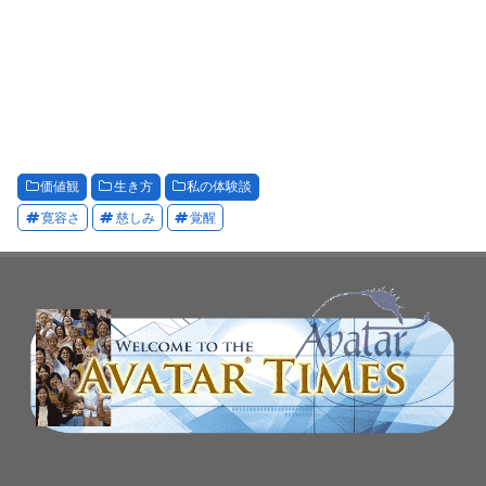
価値観
生き方
私の体験談
寛容さ
慈しみ
覚醒