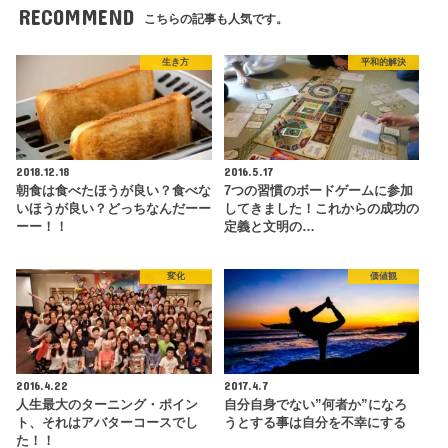
RECOMMEND
こちらの記事も人気です。
生き方
平和的解決
2018.12.18
2016.5.17
朝食は食べたほうが良い？食べな
7つの習慣のボードゲームに参加
いほうが良い？どっちなんだーー
してきました！これからの成功の
ーー！！
定義と文明の…
変化
価値観
2016.4.22
2017.4.7
人生最大のターニング・ポイン
自分自身でない”何者か”になろ
ト、それはアバターコースでし
うとする事は自分を不幸にする
た！！