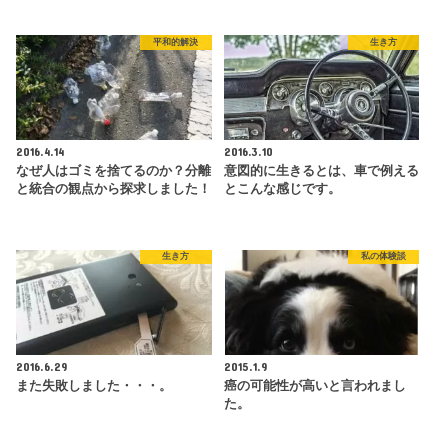
平和的解決
生き方
2016.4.14
2016.3.10
なぜ人はゴミを捨てるのか？分離
意図的に生きるとは、車で例える
と統合の観点から探求しました！
とこんな感じです。
生き方
私の体験談
2016.6.29
2015.1.9
また失敗しました・・・。
癌の可能性が高いと言われまし
た。