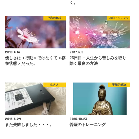
く。
平和的解決
30日チャレンジ
2018.4.14
2017.6.2
優しさは＜行動＞ではなくて＜存
26日目：人生から苦しみを取り
在状態＞だった。
除く最良の方法
生き方
平和的解決
2016.6.29
2015.10.23
また失敗しました・・・。
菩薩のトレーニング