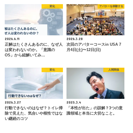
変化
アバターを体験する
2026.6.11
2026.3.28
正解はたくさんあるのに、なぜ人
次回のアバターコースin USA 7
は変われないのか。「意識の
月4日(土)〜12日(日)
OS」から紐解いてみ…
変化
人間関係
2026.3.27
2025.3.4
行動できないのはなぜ？トイレ掃
「本性が出た」の誤解？3つの意
除で見えた、気合いや根性ではな
識領域と本当に大切なこと。
い継続のコツ