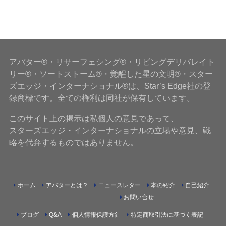
アバター®・リサーフェシング®・リビングデリバレイト
リー®・ソートストーム®・覚醒した星の文明®・スター
ズエッジ・インターナショナル®は、Star’s Edge社の登
録商標です。全ての権利は同社が保有しています。
このサイト上の掲示は私個人の意見であって、
スターズエッジ・インターナショナルの立場や意見、戦
略を代弁するものではありません。
ホーム
アバターとは？
ニュースレター
本の紹介
自己紹介
お問い合せ
ブログ
Q&A
個人情報保護方針
特定商取引法に基づく表記