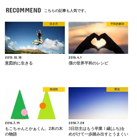
RECOMMEND
こちらの記事も人気です。
生き方
平和的解決
2015.10.18
2016.4.1
意図的に生きる
僕の世界平和のレシピ
価値観
変化
2016.3.19
2018.7.28
もこちゃんとかぁくん、2本の木
3日坊主はもう卒業！縁(ふち)を
の物語
めがけて一歩踏み出すとうまくい