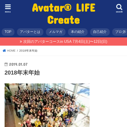
Avatar® LIFE
menu
search
Create
TOP
アバターとは
メルマガ
本の紹介
自己紹介
ブログ
次回のアバターコースin USA 7月4日(土)〜12日(日)
HOME
2018年末年始
2019.01.07
2018年末年始