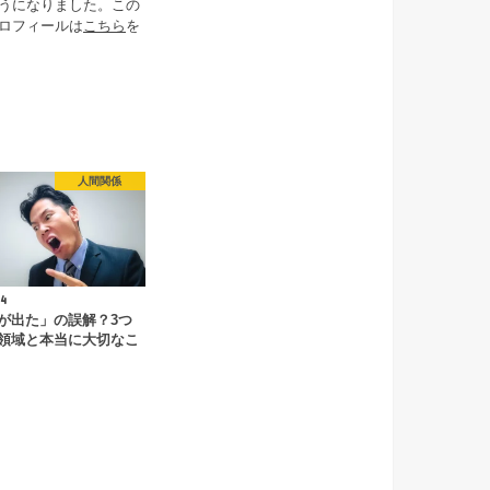
うになりました。この
ロフィールは
こちら
を
人間関係
4
が出た」の誤解？3つ
領域と本当に大切なこ