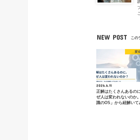
NEW POST
この
変
2026.6.11
正解はたくさんあるの
ぜ人は変われないのか
識のOS」から紐解いて