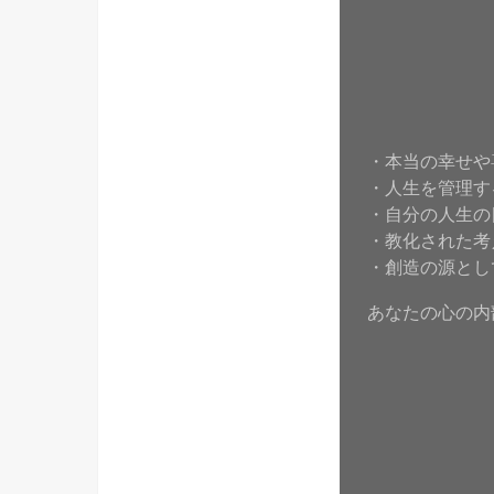
・本当の幸せや
・人生を管理す
・自分の人生の
・教化された考
・創造の源とし
あなたの心の内