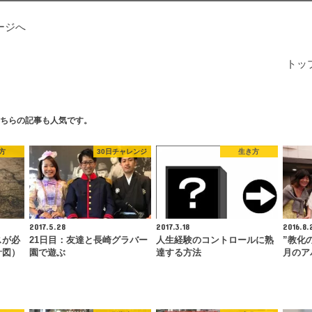
ージへ
トッ
ちらの記事も人気です。
方
30日チャレンジ
生き方
2017.5.28
2017.3.18
2016.8.
スが必
21日目：友達と長崎グラバー
人生経験のコントロールに熟
”教化
計図）
園で遊ぶ
達する方法
月のア