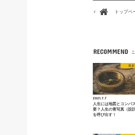
トップペ
RECOMMEND
こ
生き
2021.7.7
人生には地図とコンパ
要？人生の青写真（設
を呼び出す！