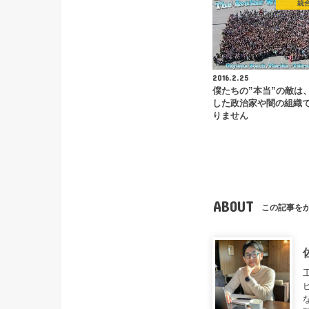
統
2016.2.25
僕たちの”本当”の敵は
した政治家や闇の組織
りません
ABOUT
この記事を