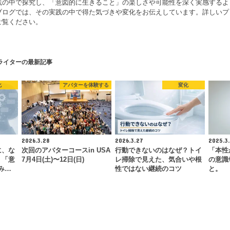
践の中で探究し、「意図的に生きること」の楽しさや可能性を深く実感するよ
ブログでは、その実践の中で得た気づきや変化をお伝えしています。詳しいプ
ご覧ください。
ライターの最新記事
化
アバターを体験する
変化
2026.3.28
2026.3.27
2025.3.
に、な
次回のアバターコースin USA
行動できないのはなぜ？トイ
「本性
。「意
7月4日(土)〜12日(日)
レ掃除で見えた、気合いや根
の意識
み…
性ではない継続のコツ
と。