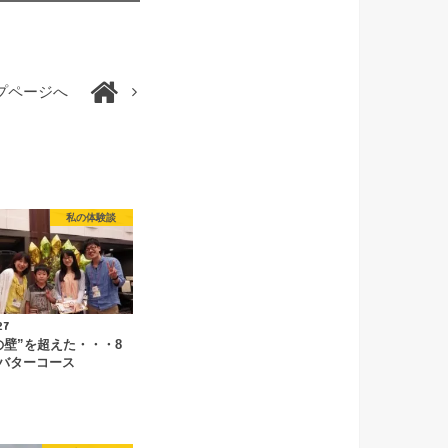
プページへ
私の体験談
27
の壁”を超えた・・・8
バターコース