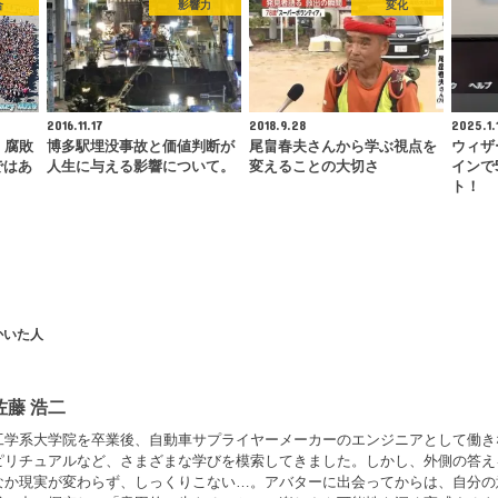
合
影響力
変化
2016.11.17
2018.9.28
2025.1.
、腐敗
博多駅埋没事故と価値判断が
尾畠春夫さんから学ぶ視点を
ウィザ
ではあ
人生に与える影響について。
変えることの大切さ
インで
ト！
かいた人
佐藤 浩二
工学系大学院を卒業後、自動車サプライヤーメーカーのエンジニアとして働き
ピリチュアルなど、さまざまな学びを模索してきました。しかし、外側の答え
なか現実が変わらず、しっくりこない…。アバターに出会ってからは、自分の