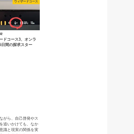
ウィザードコース
12
ードコース3、オンラ
5日間の探求スター
ながら、自己啓発やス
を追いかけても、なか
意識と現実の関係を実