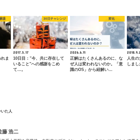
験談
30日チャレンジ
変化
2017.5.17
2026.6.11
2018.9.
われま
10日目："今、共に存在して
正解はたくさんあるのに、な
人生の
いること"への感謝をこめ
ぜ人は変われないのか。「意
しまし
て…。
識のOS」から紐解い…
かいた人
佐藤 浩二