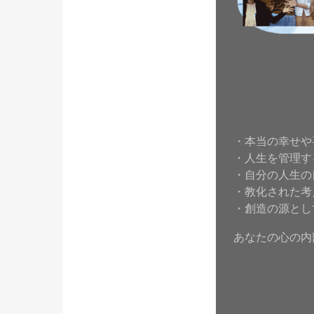
・本当の幸せや
・人生を管理す
・自分の人生の
・教化された考
・創造の源とし
あなたの心の内