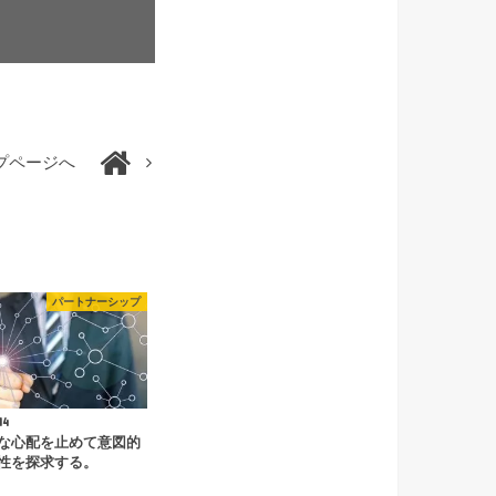
プページへ
パートナーシップ
14
な心配を止めて意図的
性を探求する。