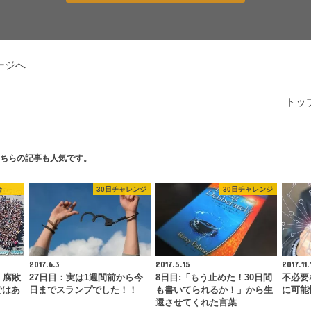
ージへ
トッ
ちらの記事も人気です。
合
30日チャレンジ
30日チャレンジ
2017.6.3
2017.5.15
2017.11.
、腐敗
27日目：実は1週間前から今
8日目:「もう止めた！30日間
不必要
ではあ
日までスランプでした！！
も書いてられるか！」から生
に可能
還させてくれた言葉