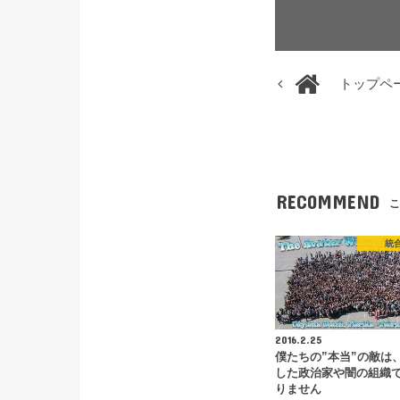
トップペ
RECOMMEND
こ
統
2016.2.25
僕たちの”本当”の敵は
した政治家や闇の組織
りません