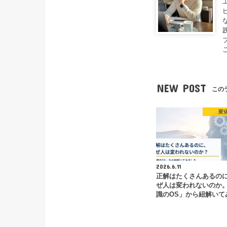
NEW POST
この
変
2026.6.11
正解はたくさんあるの
ぜ人は変われないのか
識のOS」から紐解いて