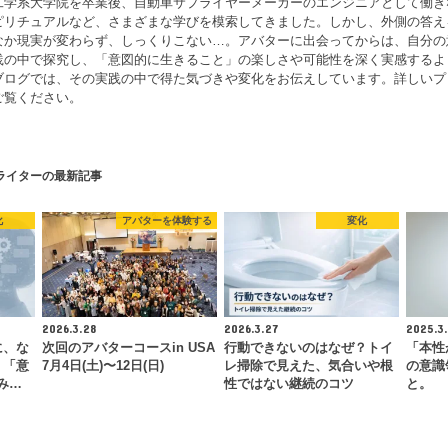
工学系大学院を卒業後、自動車サプライヤーメーカーのエンジニアとして働き
ピリチュアルなど、さまざまな学びを模索してきました。しかし、外側の答え
なか現実が変わらず、しっくりこない…。アバターに出会ってからは、自分の
践の中で探究し、「意図的に生きること」の楽しさや可能性を深く実感するよ
ブログでは、その実践の中で得た気づきや変化をお伝えしています。詳しいプ
ご覧ください。
ライターの最新記事
化
アバターを体験する
変化
2026.3.28
2026.3.27
2025.3.
に、な
次回のアバターコースin USA
行動できないのはなぜ？トイ
「本性
。「意
7月4日(土)〜12日(日)
レ掃除で見えた、気合いや根
の意識
み…
性ではない継続のコツ
と。