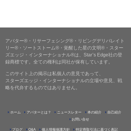
アバター®・リサーフェシング®・リビングデリバレイト
リー®・ソートストーム®・覚醒した星の文明®・スター
ズエッジ・インターナショナル®は、Star’s Edge社の登
録商標です。全ての権利は同社が保有しています。
このサイト上の掲示は私個人の意見であって、
スターズエッジ・インターナショナルの立場や意見、戦
略を代弁するものではありません。
ホーム
アバターとは？
ニュースレター
本の紹介
自己紹介
お問い合せ
ブログ
Q&A
個人情報保護方針
特定商取引法に基づく表記