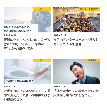
変化
アバターを体験する
2026.6.11
2026.3.28
正解はたくさんあるのに、なぜ人
次回のアバターコースin USA 7
は変われないのか。「意識の
月4日(土)〜12日(日)
OS」から紐解いてみ…
変化
人間関係
2026.3.27
2025.3.4
行動できないのはなぜ？トイレ掃
「本性が出た」の誤解？3つの意
除で見えた、気合いや根性ではな
識領域と本当に大切なこと。
い継続のコツ