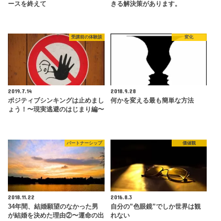
ースを終えて
きる解決策があります。
受講前の体験談
変化
2019.7.14
2018.9.28
ポジティブシンキングは止めまし
何かを変える最も簡単な方法
ょう！〜現実逃避のはじまり編〜
パートナーシップ
価値観
2018.11.22
2016.8.3
34年間、結婚願望のなかった男
自分の”色眼鏡”でしか世界は観
が結婚を決めた理由②〜運命の出
れない