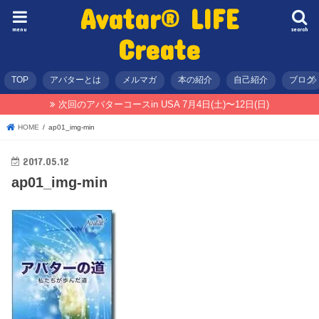
Avatar® LIFE
menu
search
Create
TOP
アバターとは
メルマガ
本の紹介
自己紹介
ブログ
次回のアバターコースin USA 7月4日(土)〜12日(日)
HOME
ap01_img-min
2017.05.12
ap01_img-min