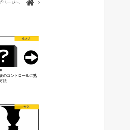
プページへ
生き方
18
験のコントロールに熟
方法
変化