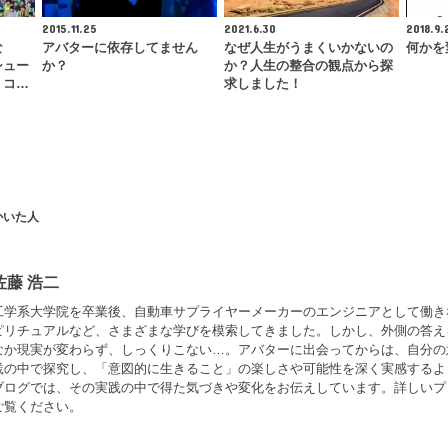
2015.11.25
2021.6.30
2018.9.
な
アバターに依存してません
なぜ人生がうまくいかないの
何かを
シュー
か？
か？人生の整合の観点から探
・コ…
求しました！
かいた人
佐藤 浩二
工学系大学院を卒業後、自動車サプライヤーメーカーのエンジニアとして働き
ピリチュアルなど、さまざまな学びを模索してきました。しかし、外側の答え
なか現実が変わらず、しっくりこない…。アバターに出会ってからは、自分の
践の中で探究し、「意図的に生きること」の楽しさや可能性を深く実感するよ
ブログでは、その実践の中で得た気づきや変化をお伝えしています。詳しいプ
ご覧ください。