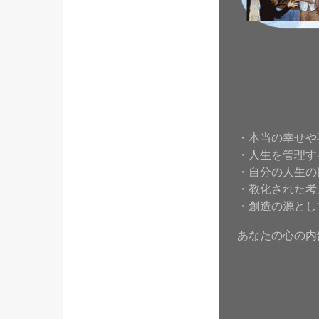
・本当の幸せや
・人生を管理す
・自分の人生の
・教化された考
・創造の源とし
あなたの心の内