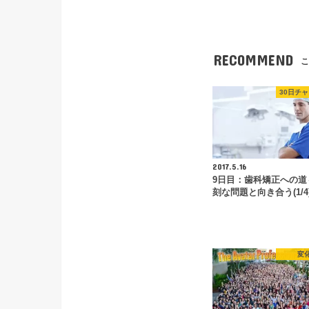
RECOMMEND
こ
30日チ
2017.5.16
9日目：歯科矯正への道
刻な問題と向き合う(1/4
変