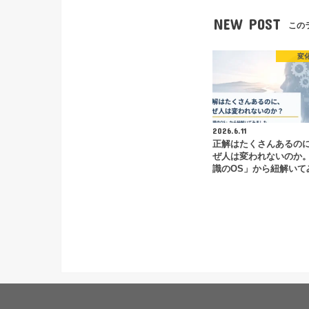
NEW POST
この
変
2026.6.11
正解はたくさんあるの
ぜ人は変われないのか
識のOS」から紐解いて