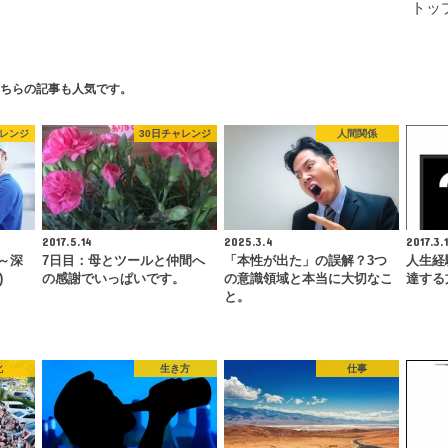
トッ
ちらの記事も人気です。
ャレンジ
30日チャレンジ
人間関係
2017.5.14
2025.3.4
2017.3.
～深
7日目：母とツールと仲間へ
「本性が出た」の誤解？3つ
人生経
)
の感謝でいっぱいです。
の意識領域と本当に大切なこ
達する
と。
化
生き方
仕事