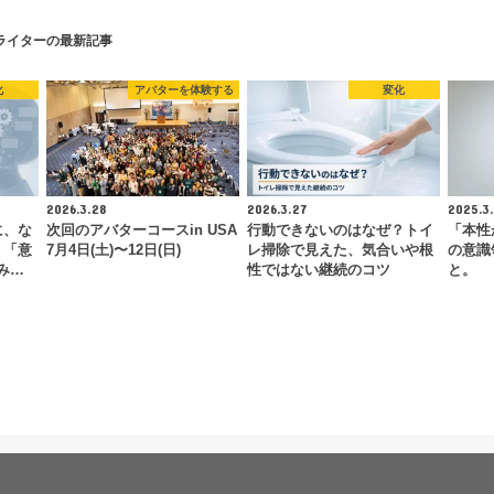
ライターの最新記事
化
アバターを体験する
変化
2026.3.28
2026.3.27
2025.3.
に、な
次回のアバターコースin USA
行動できないのはなぜ？トイ
「本性
。「意
7月4日(土)〜12日(日)
レ掃除で見えた、気合いや根
の意識
み…
性ではない継続のコツ
と。