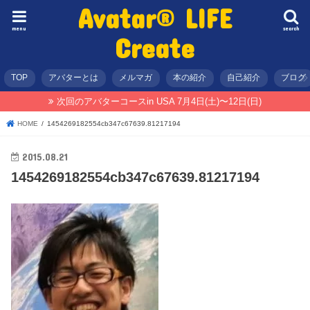
Avatar® LIFE
menu
search
Create
TOP
アバターとは
メルマガ
本の紹介
自己紹介
ブログ
次回のアバターコースin USA 7月4日(土)〜12日(日)
HOME
1454269182554cb347c67639.81217194
2015.08.21
1454269182554cb347c67639.81217194