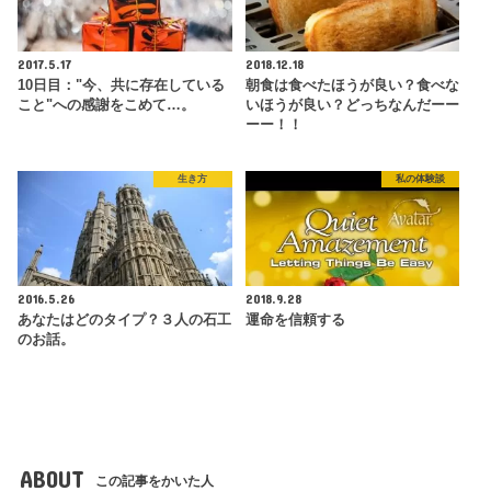
2017.5.17
2018.12.18
10日目："今、共に存在している
朝食は食べたほうが良い？食べな
こと"への感謝をこめて…。
いほうが良い？どっちなんだーー
ーー！！
生き方
私の体験談
2016.5.26
2018.9.28
あなたはどのタイプ？３人の石工
運命を信頼する
のお話。
ABOUT
この記事をかいた人