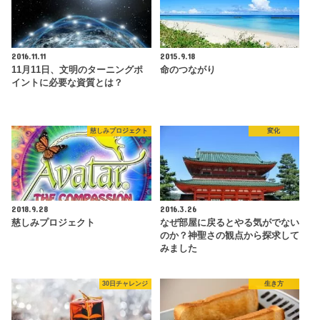
2016.11.11
2015.9.18
11月11日、文明のターニングポ
命のつながり
イントに必要な資質とは？
慈しみプロジェクト
変化
2018.9.28
2016.3.26
慈しみプロジェクト
なぜ部屋に戻るとやる気がでない
のか？神聖さの観点から探求して
みました
30日チャレンジ
生き方