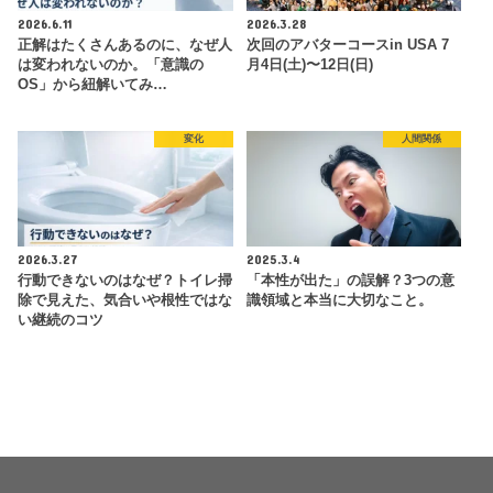
2026.6.11
2026.3.28
正解はたくさんあるのに、なぜ人
次回のアバターコースin USA 7
は変われないのか。「意識の
月4日(土)〜12日(日)
OS」から紐解いてみ…
変化
人間関係
2026.3.27
2025.3.4
行動できないのはなぜ？トイレ掃
「本性が出た」の誤解？3つの意
除で見えた、気合いや根性ではな
識領域と本当に大切なこと。
い継続のコツ