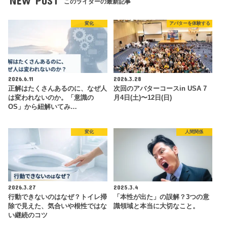
NEW POST
このライターの最新記事
変化
アバターを体験する
2026.6.11
2026.3.28
正解はたくさんあるのに、なぜ人
次回のアバターコースin USA 7
は変われないのか。「意識の
月4日(土)〜12日(日)
OS」から紐解いてみ…
変化
人間関係
2026.3.27
2025.3.4
行動できないのはなぜ？トイレ掃
「本性が出た」の誤解？3つの意
除で見えた、気合いや根性ではな
識領域と本当に大切なこと。
い継続のコツ