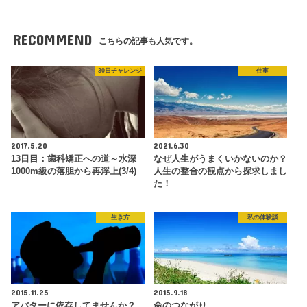
RECOMMEND
こちらの記事も人気です。
30日チャレンジ
仕事
2017.5.20
2021.6.30
13日目：歯科矯正への道～水深
なぜ人生がうまくいかないのか？
1000m級の落胆から再浮上(3/4)
人生の整合の観点から探求しまし
た！
生き方
私の体験談
2015.11.25
2015.9.18
アバターに依存してませんか？
命のつながり