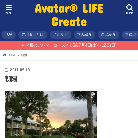
Avatar® LIFE
menu
search
Create
TOP
アバターとは
メルマガ
本の紹介
自己紹介
ブログ
次回のアバターコースin USA 7月4日(土)〜12日(日)
HOME
朝陽
2017.05.18
朝陽