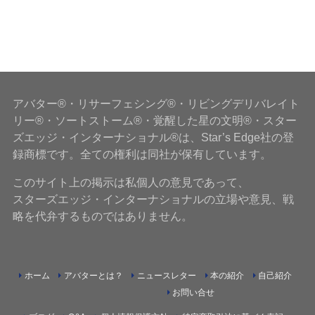
アバター®・リサーフェシング®・リビングデリバレイト
リー®・ソートストーム®・覚醒した星の文明®・スター
ズエッジ・インターナショナル®は、Star’s Edge社の登
録商標です。全ての権利は同社が保有しています。
このサイト上の掲示は私個人の意見であって、
スターズエッジ・インターナショナルの立場や意見、戦
略を代弁するものではありません。
ホーム
アバターとは？
ニュースレター
本の紹介
自己紹介
お問い合せ