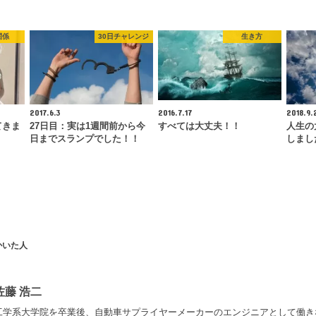
関係
30日チャレンジ
生き方
2017.6.3
2016.7.17
2018.9.
てきま
27日目：実は1週間前から今
すべては大丈夫！！
人生の
日までスランプでした！！
しまし
かいた人
佐藤 浩二
工学系大学院を卒業後、自動車サプライヤーメーカーのエンジニアとして働き