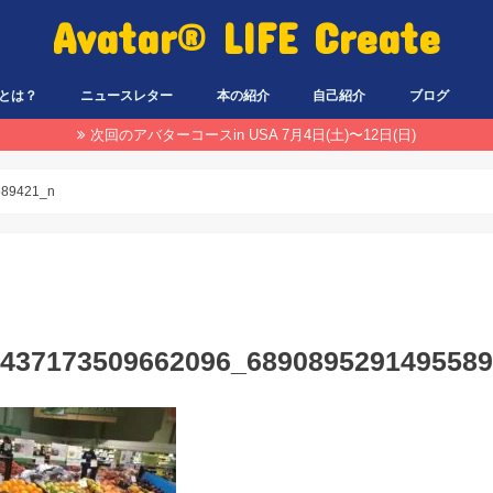
Avatar® LIFE Create
とは？
ニュースレター
本の紹介
自己紹介
ブログ
次回のアバターコースin USA 7月4日(土)〜12日(日)
589421_n
1437173509662096_689089529149558