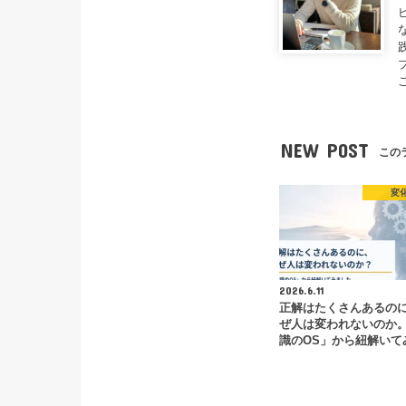
NEW POST
この
変
2026.6.11
正解はたくさんあるの
ぜ人は変われないのか
識のOS」から紐解いて