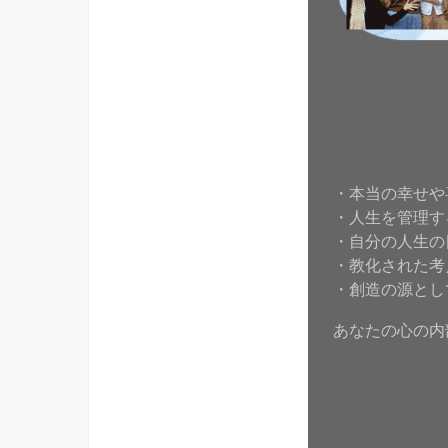
・本当の幸せや
・人生を管理す
・自分の人生の
・教化された考
・創造の源とし
あなたの心の内