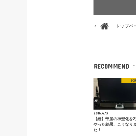
トップペ
RECOMMEND
こ
変
2016.4.13
【続】部屋の神聖化を2
やった結果、こうなり
た！