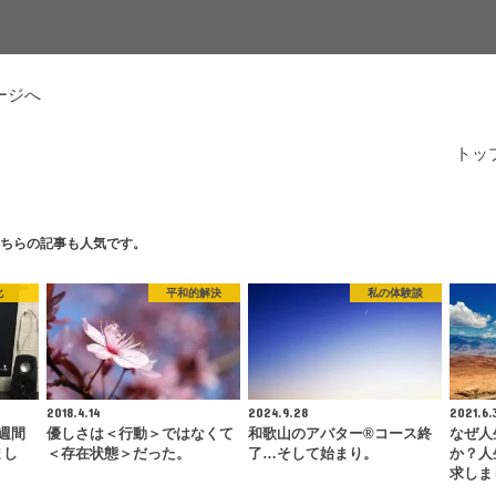
ージへ
トッ
ちらの記事も人気です。
化
平和的解決
私の体験談
2018.4.14
2024.9.28
2021.6.
週間
優しさは＜行動＞ではなくて
和歌山のアバター®コース終
なぜ人
まし
＜存在状態＞だった。
了…そして始まり。
か？人
求しま