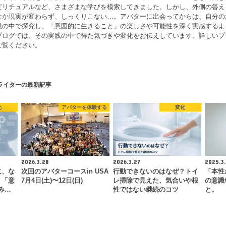
ピリチュアルなど、さまざまな学びを模索してきました。しかし、外側の答え
なか現実が変わらず、しっくりこない…。アバターに出会ってからは、自分の
践の中で探究し、「意図的に生きること」の楽しさや可能性を深く実感するよ
ブログでは、その実践の中で得た気づきや変化をお伝えしています。詳しいプ
ご覧ください。
ライターの最新記事
化
アバターを体験する
変化
2026.3.28
2026.3.27
2025.3.
に、な
次回のアバターコースin USA
行動できないのはなぜ？トイ
「本性
。「意
7月4日(土)〜12日(日)
レ掃除で見えた、気合いや根
の意識
み…
性ではない継続のコツ
と。