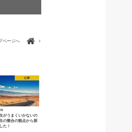
プページへ
仕事
30
生がうまくいかないの
生の整合の観点から探
した！