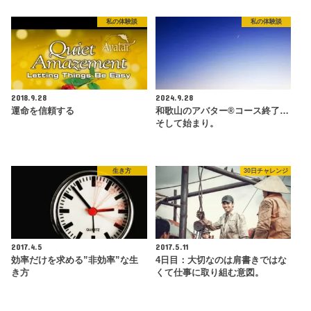
私の体験談
私の体験談
2018.9.28
2024.9.28
運命を信頼する
和歌山のアバター®コース終了…
そして始まり。
生き方
30日チャレンジ
2017.4.5
2017.5.11
効率だけを求める”非効率”な生
4日目：大切なのは肩書きではな
き方
くて仕事に取り組む意図。