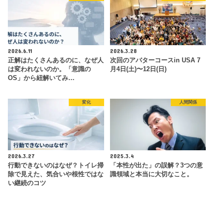
2026.6.11
2026.3.28
正解はたくさんあるのに、なぜ人
次回のアバターコースin USA 7
は変われないのか。「意識の
月4日(土)〜12日(日)
OS」から紐解いてみ…
変化
人間関係
2026.3.27
2025.3.4
行動できないのはなぜ？トイレ掃
「本性が出た」の誤解？3つの意
除で見えた、気合いや根性ではな
識領域と本当に大切なこと。
い継続のコツ