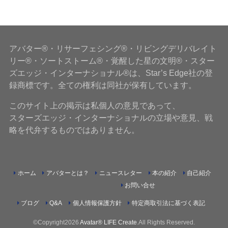
アバター®・リサーフェシング®・リビングデリバレイト
リー®・ソートストーム®・覚醒した星の文明®・スター
ズエッジ・インターナショナル®は、Star’s Edge社の登
録商標です。全ての権利は同社が保有しています。
このサイト上の掲示は私個人の意見であって、
スターズエッジ・インターナショナルの立場や意見、戦
略を代弁するものではありません。
ホーム
アバターとは？
ニュースレター
本の紹介
自己紹介
お問い合せ
ブログ
Q&A
個人情報保護方針
特定商取引法に基づく表記
©Copyright2026
Avatar® LIFE Create
.All Rights Reserved.