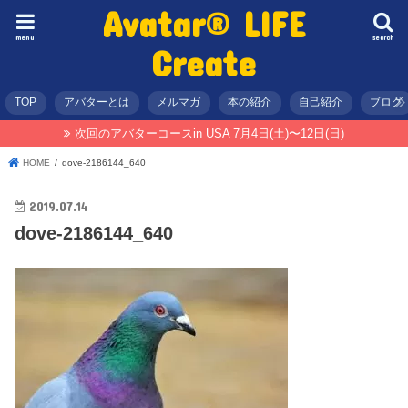
Avatar® LIFE
menu
search
Create
TOP
アバターとは
メルマガ
本の紹介
自己紹介
ブログ
次回のアバターコースin USA 7月4日(土)〜12日(日)
HOME
dove-2186144_640
2019.07.14
dove-2186144_640