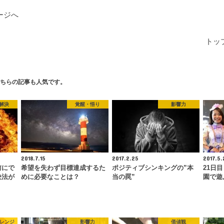
ージへ
トッ
ちらの記事も人気です。
解決
覚醒・悟り
影響力
2018.7.15
2017.2.25
2017.5.
前にで
希望を失わず目標達成するた
ポジティブシンキングの”本
21日
決法が
めに必要なことは？
当の罠”
園で遊
ャレンジ
影響力
価値観