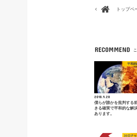
トップペ
RECOMMEND
こ
平和的
2018.9.28
僕らが誰かを批判する
きる確実で平和的な解
あります。
30日チ