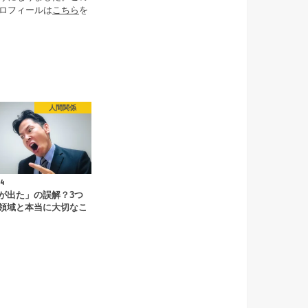
ロフィールは
こちら
を
人間関係
4
が出た」の誤解？3つ
領域と本当に大切なこ