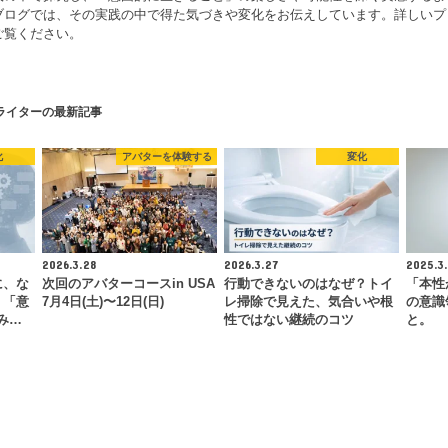
ブログでは、その実践の中で得た気づきや変化をお伝えしています。詳しいプ
ご覧ください。
ライターの最新記事
化
アバターを体験する
変化
2026.3.28
2026.3.27
2025.3.
に、な
次回のアバターコースin USA
行動できないのはなぜ？トイ
「本性
。「意
7月4日(土)〜12日(日)
レ掃除で見えた、気合いや根
の意識
み…
性ではない継続のコツ
と。