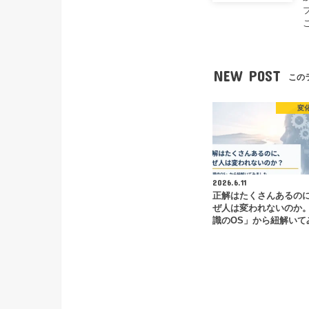
NEW POST
この
変
2026.6.11
正解はたくさんあるの
ぜ人は変われないのか
識のOS」から紐解いて