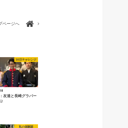
プページへ
30日チャレンジ
28
目：友達と長崎グラバー
ぶ
私の体験談