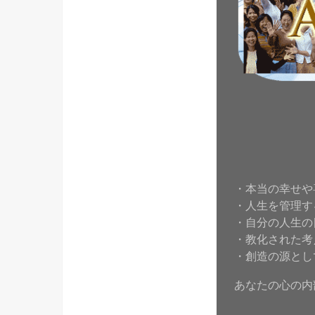
・本当の幸せや
・人生を管理す
・自分の人生の
・教化された考
・創造の源とし
あなたの心の内