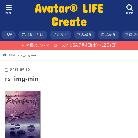
Avatar® LIFE
menu
search
Create
TOP
アバターとは
メルマガ
本の紹介
自己紹介
ブログ
次回のアバターコースin USA 7月4日(土)〜12日(日)
HOME
rs_img-min
2017.05.12
rs_img-min