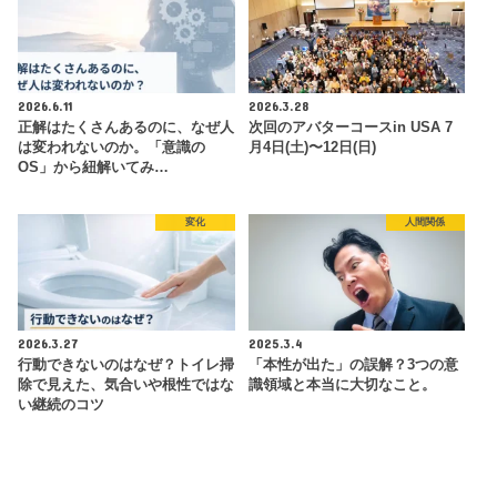
2026.6.11
2026.3.28
正解はたくさんあるのに、なぜ人
次回のアバターコースin USA 7
は変われないのか。「意識の
月4日(土)〜12日(日)
OS」から紐解いてみ…
変化
人間関係
2026.3.27
2025.3.4
行動できないのはなぜ？トイレ掃
「本性が出た」の誤解？3つの意
除で見えた、気合いや根性ではな
識領域と本当に大切なこと。
い継続のコツ