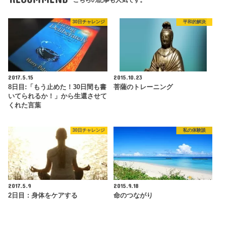
30日チャレンジ
平和的解決
2017.5.15
2015.10.23
8日目:「もう止めた！30日間も書
菩薩のトレーニング
いてられるか！」から生還させて
くれた言葉
30日チャレンジ
私の体験談
2017.5.9
2015.9.18
2日目：身体をケアする
命のつながり