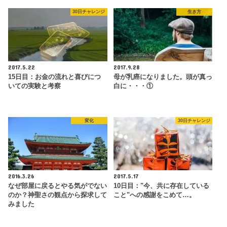
30日チャレンジ
生き方
2017.5.22
2017.9.28
15日目：お金の流れと喜びにつ
母が乳癌になりました。頭が真っ
いての実験と考察
白に・・・①
変化
30日チャレンジ
2016.3.26
2017.5.17
なぜ部屋に戻るとやる気がでない
10日目："今、共に存在している
のか？神聖さの観点から探求して
こと"への感謝をこめて…。
みました