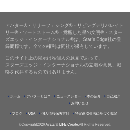
アバター®・リサーフェシング®・リビングデリバレイト
リー®・ソートストーム®・覚醒した星の文明®・スター
ズエッジ・インターナショナル®は、Star’s Edge社の登
録商標です。全ての権利は同社が保有しています。
このサイト上の掲示は私個人の意見であって、
スターズエッジ・インターナショナルの立場や意見、戦
略を代弁するものではありません。
ホーム
アバターとは？
ニュースレター
本の紹介
自己紹介
お問い合せ
ブログ
Q&A
個人情報保護方針
特定商取引法に基づく表記
©Copyright2026
Avatar® LIFE Create
.All Rights Reserved.