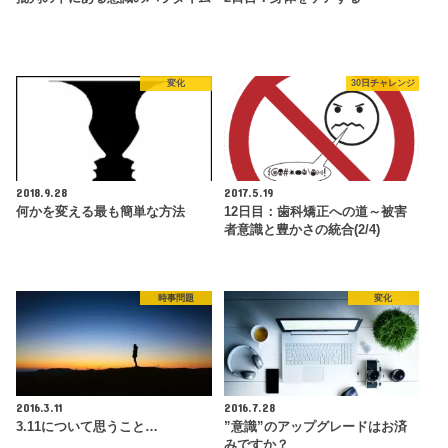
変化
30日チャレンジ
2018.9.28
2017.5.19
何かを変える最も簡単な方法
12日目：歯科矯正への道～被害
者意識と豊かさの統合(2/4)
時事問題
変化
2016.3.11
2016.7.28
3.11について思うこと…
”意識”のアップグレードはお済
みですか？