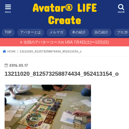
Avatar® LIFE
menu
search
Create
TOP
アバターとは
メルマガ
本の紹介
自己紹介
ブログ
次回のアバターコースin USA 7月4日(土)〜12日(日)
HOME
13211020_812573258874434_952413154_o
2016.05.17
13211020_812573258874434_952413154_o