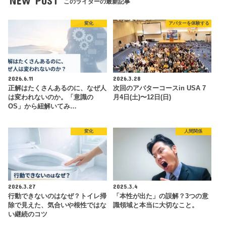
NEW POST
このライターの最新記事
変化
アバターを体験する
2026.6.11
2026.3.28
正解はたくさんあるのに、なぜ人
次回のアバターコースin USA 7
は変われないのか。「意識の
月4日(土)〜12日(日)
OS」から紐解いてみ…
変化
人間関係
2026.3.27
2025.3.4
行動できないのはなぜ？トイレ掃
「本性が出た」の誤解？3つの意
除で見えた、気合いや根性ではな
識領域と本当に大切なこと。
い継続のコツ