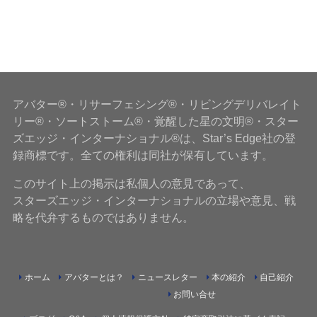
アバター®・リサーフェシング®・リビングデリバレイト
リー®・ソートストーム®・覚醒した星の文明®・スター
ズエッジ・インターナショナル®は、Star’s Edge社の登
録商標です。全ての権利は同社が保有しています。
このサイト上の掲示は私個人の意見であって、
スターズエッジ・インターナショナルの立場や意見、戦
略を代弁するものではありません。
ホーム
アバターとは？
ニュースレター
本の紹介
自己紹介
お問い合せ