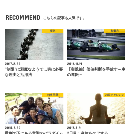
RECOMMEND
こちらの記事も人気です。
変化
影響力
2017.2.22
2016.11.19
"制限"は邪魔なようで…実は必要
【実践編】価値判断を手放す～車
な理由と活用法
の運転～
時事問題
30日チャレンジ
2015.8.20
2017.5.9
批判の下にある意識のパラダイム
2日目：身体をケアする