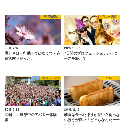
平和的解決
私の体験談
2018.4.14
2015.10.25
優しさは＜行動＞ではなくて＜存
7日間のプロフェッショナル・コ
在状態＞だった。
ースを終えて
30日チャレンジ
生き方
2017.5.27
2018.12.18
20日目：世界中のアバター体験
朝食は食べたほうが良い？食べな
談
いほうが良い？どっちなんだーー
ーー！！