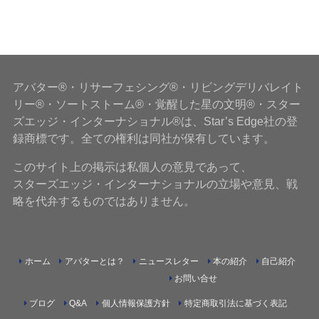
アバター®・リサーフェシング®・リビングデリバレイト
リー®・ソートストーム®・覚醒した星の文明®・スター
ズエッジ・インターナショナル®は、Star’s Edge社の登
録商標です。全ての権利は同社が保有しています。
このサイト上の掲示は私個人の意見であって、
スターズエッジ・インターナショナルの立場や意見、戦
略を代弁するものではありません。
ホーム
アバターとは？
ニュースレター
本の紹介
自己紹介
お問い合せ
ブログ
Q&A
個人情報保護方針
特定商取引法に基づく表記