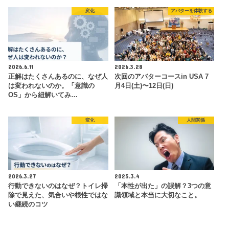
変化
アバターを体験する
2026.6.11
2026.3.28
正解はたくさんあるのに、なぜ人
次回のアバターコースin USA 7
は変われないのか。「意識の
月4日(土)〜12日(日)
OS」から紐解いてみ…
変化
人間関係
2026.3.27
2025.3.4
行動できないのはなぜ？トイレ掃
「本性が出た」の誤解？3つの意
除で見えた、気合いや根性ではな
識領域と本当に大切なこと。
い継続のコツ