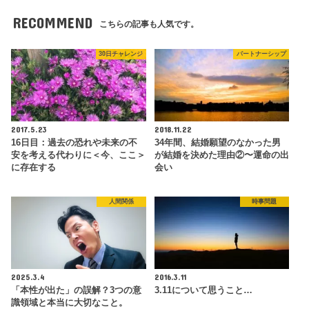
RECOMMEND
こちらの記事も人気です。
30日チャレンジ
パートナーシップ
2017.5.23
2018.11.22
16日目：過去の恐れや未来の不
34年間、結婚願望のなかった男
安を考える代わりに＜今、ここ＞
が結婚を決めた理由②〜運命の出
に存在する
会い
人間関係
時事問題
2025.3.4
2016.3.11
「本性が出た」の誤解？3つの意
3.11について思うこと…
識領域と本当に大切なこと。