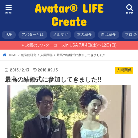
Avatar® LIFE
menu
search
Create
TOP
アバターとは
メルマガ
本の紹介
自己紹介
ブログ
次回のアバターコースin USA 7月4日(土)〜12日(日)
HOME
創造的研究
人間関係
最高の結婚式に参加してきました!!
2015.12.13
2018.09.13
人間関係
最高の結婚式に参加してきました!!