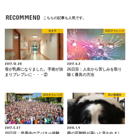
RECOMMEND
こちらの記事も人気です。
生き方
30日チャレンジ
2017.12.28
2017.6.2
母が乳癌になりました。手術が決
26日目：人生から苦しみを取り
まりブレブレに・・・②
除く最良の方法
30日チャレンジ
私の体験談
2017.5.27
2015.1.9
20日目：世界中のアバター体験
癌の可能性が高いと言われまし