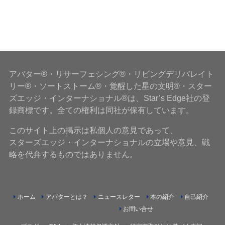
アバター®・リサーフェシング®・リビングデリバレイト
リー®・ソートストーム®・覚醒した星の文明®・スター
ズエッジ・インターナショナル®は、Star’s Edge社の登
録商標です。全ての権利は同社が保有しています。
このサイト上の掲示は私個人の意見であって、
スターズエッジ・インターナショナルの立場や意見、戦
略を代弁するものではありません。
ホーム
アバターとは？
ニュースレター
本の紹介
自己紹介
お問い合せ