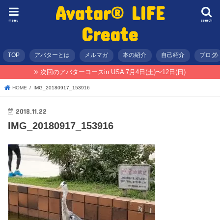
Avatar® LIFE
menu
search
Create
TOP
アバターとは
メルマガ
本の紹介
自己紹介
ブログ
次回のアバターコースin USA 7月4日(土)〜12日(日)
HOME
IMG_20180917_153916
2018.11.22
IMG_20180917_153916