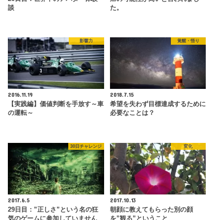
談
た。
影響力
覚醒・悟り
2016.11.19
2018.7.15
【実践編】価値判断を手放す～車
希望を失わず目標達成するために
の運転～
必要なことは？
30日チャレンジ
変化
2017.6.5
2017.10.13
29日目：”正しさ”という名の狂
朝顔に教えてもらった別の顔
気のゲームに参加していません
を”観る”ということ