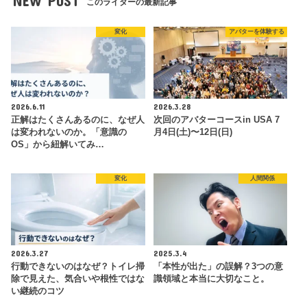
NEW POST
このライターの最新記事
変化
アバターを体験する
2026.6.11
2026.3.28
正解はたくさんあるのに、なぜ人
次回のアバターコースin USA 7
は変われないのか。「意識の
月4日(土)〜12日(日)
OS」から紐解いてみ…
変化
人間関係
2026.3.27
2025.3.4
行動できないのはなぜ？トイレ掃
「本性が出た」の誤解？3つの意
除で見えた、気合いや根性ではな
識領域と本当に大切なこと。
い継続のコツ