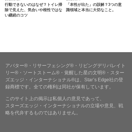
行動できないのはなぜ？トイレ掃
「本性が出た」の誤解？3つの意
除で見えた、気合いや根性ではな
識領域と本当に大切なこと。
い継続のコツ
アバター®・リサーフェシング®・リビングデリバレイト
リー®・ソートストーム®・覚醒した星の文明®・スター
ズエッジ・インターナショナル®は、Star’s Edge社の登
録商標です。全ての権利は同社が保有しています。
このサイト上の掲示は私個人の意見であって、
スターズエッジ・インターナショナルの立場や意見、戦
略を代弁するものではありません。