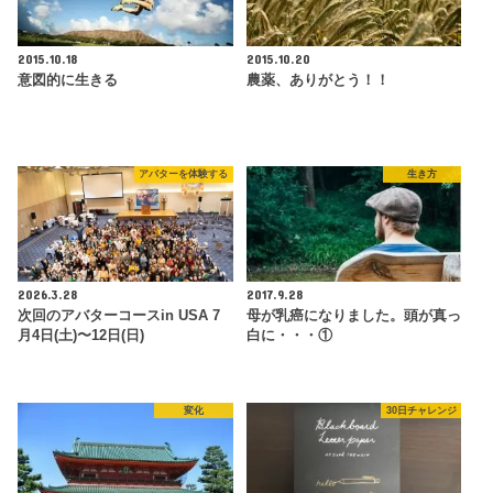
2015.10.18
2015.10.20
意図的に生きる
農薬、ありがとう！！
アバターを体験する
生き方
2026.3.28
2017.9.28
次回のアバターコースin USA 7
母が乳癌になりました。頭が真っ
月4日(土)〜12日(日)
白に・・・①
変化
30日チャレンジ