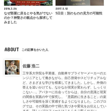
2016.3.26
2017.5.12
なぜ部屋に戻るとやる気がでない
5日目：別のものの見方の可能性
のか？神聖さの観点から探求して
みました
ABOUT
この記事をかいた人
佐藤 浩二
工学系大学院を卒業後、自動車サプライヤーメーカーのエ
ンジニアとして働きながら、自己啓発やスピリチュアルな
ど、さまざまな学びを模索してきました。しかし、外側の
答えを追いかけても、なかなか現実が変わらず、しっくり
こない…。アバターに出会ってからは、自分の意識と現実
の関係を実践の中で探究し、「意図的に生きること」の楽
しさや可能性を深く実感するようになりました。このブロ
グでは、その実践の中で得た気づきや変化をお伝えしてい
ます。詳しいプロフィールは
こちら
をご覧ください。