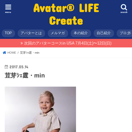
Avatar® LIFE
menu
search
Create
TOP
アバターとは
メルマガ
本の紹介
自己紹介
ブログ
次回のアバターコースin USA 7月4日(土)〜12日(日)
HOME
荳芽ｼｪ霆・min
2017.05.14
荳芽ｼｪ霆・min